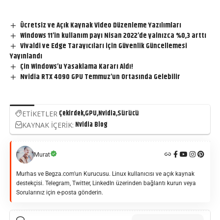
Ücretsiz ve Açık Kaynak Video Düzenleme Yazılımları
Windows 11’in kullanım payı Nisan 2022’de yalnızca %0,3 arttı
Vivaldi ve Edge Tarayıcıları için Güvenlik Güncellemesi
Yayınlandı
Çin Windows’u Yasaklama Kararı Aldı!
Nvidia RTX 4090 GPU Temmuz’un Ortasında Gelebilir
Çekirdek
GPU
Nvidia
Sürücü
ETİKETLER
Nvidia Blog
KAYNAK İÇERİK:
Murat
Murhas ve Begza.com'un Kurucusu. Linux kullanıcısı ve açık kaynak
destekçisi. Telegram, Twitter, LinkedIn üzerinden bağlantı kurun veya
Sorularınız için e-posta gönderin.