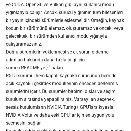
ve CUDA, OpenGL ve Vulkan gibi aynı kullanıcı modu
yığınlarıyla çalışır. Ancak, sürücü yığınının tüm bileşenleri
bir yayın içindeki sürümlerle eşleşmelidir. Örneğin, kaynak
kodun bir sürümünü alamaz, oluşturamaz ve önceki veya
gelecekteki bir sürümden kullanıcı modu yığınıyla
çalıştıramazsınız.
Doğru sürümlerin yüklenmesi ve ek sorun giderme
adımları hakkında daha fazla bilgi için
sürücü
README’ye
bakın.
R515 sürümü, hem kapalı kaynaklı sürücünün hem de
açık kaynaklı çekirdek modüllerinin önceden derlenmiş
sürümlerini içerir. Bu sürümler birbirini dışlar ve seçimi
kurulum sırasında yapabilirsiniz. Varsayılan seçenek,
sessiz kurulumların NVIDIA Turing+ GPU’lara kıyasla
NVIDIA Volta ve daha eski GPU’lar için en uygun yolu
seçmesini sağlar.
Kaynak koddan çekirdek modülleri oluşturabilir ve bunları