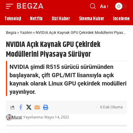
Aa
Teknoloji
Netflix
Dizi Haber
Sinema Haber
İnceleme
Begza
»
Yazılım
»
NVIDIA Açık Kaynak GPU Çekirdek Modüllerini Piyasaya Sürüyor
NVIDIA Açık Kaynak GPU Çekirdek
Modüllerini Piyasaya Sürüyor
NVIDIA şimdi R515 sürücü sürümünden
başlayarak, çift GPL/MIT lisansıyla açık
kaynak olarak Linux GPU çekirdek modülleri
yayınlıyor.
6 Dak Okuma
Yayınlanma: Mayıs 14, 2022
Murat