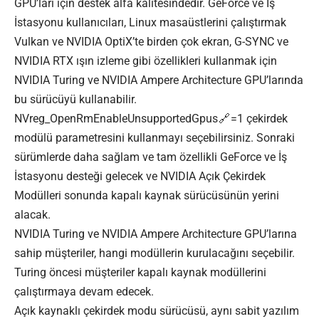
GPU’ları için destek alfa kalitesindedir. GeForce ve İş
İstasyonu kullanıcıları, Linux masaüstlerini çalıştırmak
Vulkan ve NVIDIA OptiX’te birden çok ekran, G-SYNC ve
NVIDIA RTX ışın izleme gibi özellikleri kullanmak için
NVIDIA Turing ve NVIDIA Ampere Architecture GPU’larında
bu sürücüyü kullanabilir.
NVreg_OpenRmEnableUnsupportedGpus
=1 çekirdek
modülü parametresini kullanmayı seçebilirsiniz. Sonraki
sürümlerde daha sağlam ve tam özellikli GeForce ve İş
İstasyonu desteği gelecek ve NVIDIA Açık Çekirdek
Modülleri sonunda kapalı kaynak sürücüsünün yerini
alacak.
NVIDIA Turing ve NVIDIA Ampere Architecture GPU’larına
sahip müşteriler, hangi modüllerin kurulacağını seçebilir.
Turing öncesi müşteriler kapalı kaynak modüllerini
çalıştırmaya devam edecek.
Açık kaynaklı çekirdek modu sürücüsü, aynı sabit yazılım