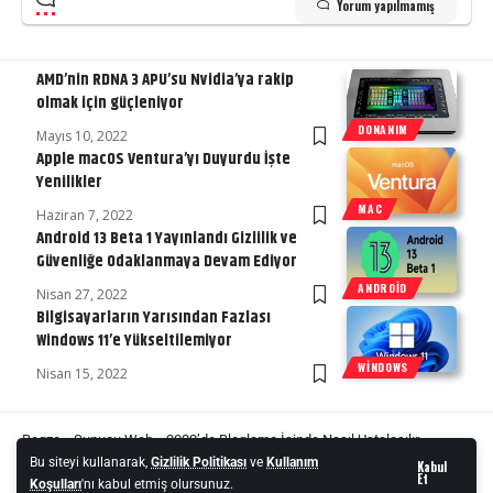
Yorum yapılmamış
AMD’nin RDNA 3 APU’su Nvidia’ya rakip
olmak için güçleniyor
DONANIM
Mayıs 10, 2022
Apple macOS Ventura’yı Duyurdu İşte
Yenilikler
MAC
Haziran 7, 2022
Android 13 Beta 1 Yayınlandı Gizlilik ve
Güvenliğe Odaklanmaya Devam Ediyor
ANDROID
Nisan 27, 2022
Bilgisayarların Yarısından Fazlası
Windows 11’e Yükseltilemiyor
WINDOWS
Nisan 15, 2022
Begza
»
Sunucu Web
»
2022’de Bloglama İşinde Nasıl Ustalaşılır
Bu siteyi kullanarak,
Gizlilik Politikası
ve
Kullanım
Kabul
2022’de Bloglama İşinde Nasıl Ustalaşılır
Et
Koşulları
'nı kabul etmiş olursunuz.