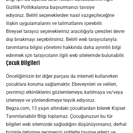
Gizlilik Politikalarına başvurmanızı tavsiye
ediyoruz. Belirli seçeneklerden nasıl vazgeçileceğine
ilişkin uygulamalarını ve talimatlarını içerebilir.
Bireysel tarayıcı seçenekleriniz aracılığıyla çerezleri devre
dışı bırakmayı seçebilirsiniz. Belirli web tarayıcılarıyla
tanımlama bilgisi yönetimi hakkında daha ayrıntılı bilgi
edinmek için tarayıcıların ilgili web sitelerinde bulunabilir.
Çocuk Bilgileri
Önceliğimizin bir diğer parçası da interneti kullanırken
çocuklara koruma sağlamaktır. Ebeveynleri ve velileri,
çevrimiçi etkinliklerini gözlemlemeye, katılmaya ve/veya
izlemeye ve yönlendirmeye teşvik ediyoruz.
Begza.com, 13 yaşın altındaki çocuklardan bilerek Kişisel
Tanımlanabilir Bilgi toplamaz. Çocuğunuzun bu tür
bilgileri web sitemizde sağladığını düşünüyorsanız, derhal
bizimle iletişime geçmenizi şiddetle tavsiye ederiz ve