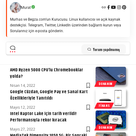
Murat
Murhas ve Begza.com'un Kurucusu. Linux kullanıcısı ve açık kaynak
destekçisi. Telegram, Twitter, LinkedIn üzerinden bağlantı kurun veya
Sorularınız için e-posta gönderin.
Yorum yapılmamış
AMD Ryzen 5000 CPU’lu Chromebooklar
yolda?
DONANIM
Nisan 14, 2022
Google Cüzdan, Google Pay ve Sanal Kart
Özellikleriyle Tanıtıldı
FINANS
Mayıs 12, 2022
Intel Raptor Lake için tarih verildi!
Performansıyla rekor kıracak
DONANIM
Mayıs 27, 2022
MediaTek Dimensity 1050 5G: Bir Sonraki