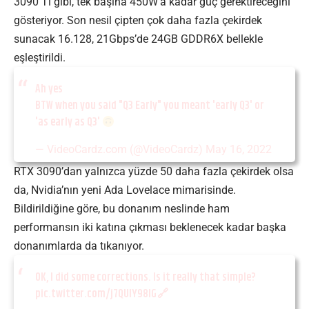
3090 Ti gibi, tek başına 450W’a kadar güç gerektireceğini
gösteriyor. Son nesil çipten çok daha fazla çekirdek
sunacak 16.128, 21Gbps’de 24GB GDDR6X bellekle
eşleştirildi.
Ah yes
BTW when you said "Q3 Early" you meant 'early Q3' or
'as early as Q3'
— VideoCardz.com (@VideoCardz)
May 16, 2022
RTX 3090’dan yalnızca yüzde 50 daha fazla çekirdek olsa
da, Nvidia’nın yeni Ada Lovelace mimarisinde.
Bildirildiğine göre, bu donanım neslinde ham
performansın iki katına çıkması beklenecek kadar başka
donanımlarda da tıkanıyor.
OK, I did some corrections. Is it really that simple?
pic.twitter.com/j7QUIY98lG