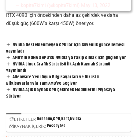
— kopite7kimi (@kopite7kimi)
May 13, 2022
RTX 4090 için öncekinden daha az çekirdek ve daha
düşük güç (600W’a karşı 450W) öneriyor.
Nvidia Desteklenmeyen GPU’lar için Güvenlik güncellemesi
yayınladı
AMD’nin RDNA 3 APU’su Nvidia’ya rakip olmak için güçleniyor
NVIDIA Linux Grafik Sürücüsü İlk Açık Kaynak Sürümü
Yayınlandı
Alienware Yeni Oyun Bilgisayarları ve Dizüstü
Bilgisayarlarıyla Tam AMD’ye Geçiyor
NVIDIA Açık Kaynak GPU Çekirdek Modüllerini Piyasaya
Sürüyor
Donanım
GPU
Kart
Nvidia
ETİKETLER
Fossbytes
KAYNAK İÇERİK: