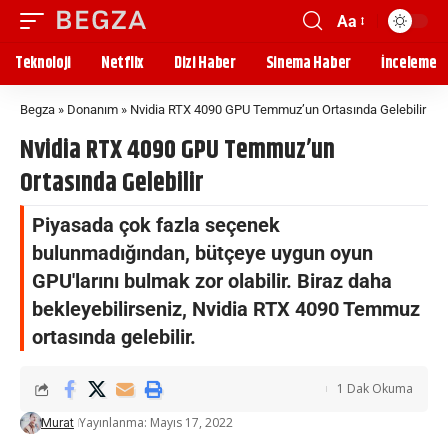
Aa
Teknoloji
Netflix
Dizi Haber
Sinema Haber
İnceleme
Begza
»
Donanım
»
Nvidia RTX 4090 GPU Temmuz’un Ortasında Gelebilir
Nvidia RTX 4090 GPU Temmuz’un
Ortasında Gelebilir
Piyasada çok fazla seçenek
bulunmadığından, bütçeye uygun oyun
GPU'larını bulmak zor olabilir. Biraz daha
bekleyebilirseniz, Nvidia RTX 4090 Temmuz
ortasında gelebilir.
1 Dak Okuma
Yayınlanma: Mayıs 17, 2022
Murat