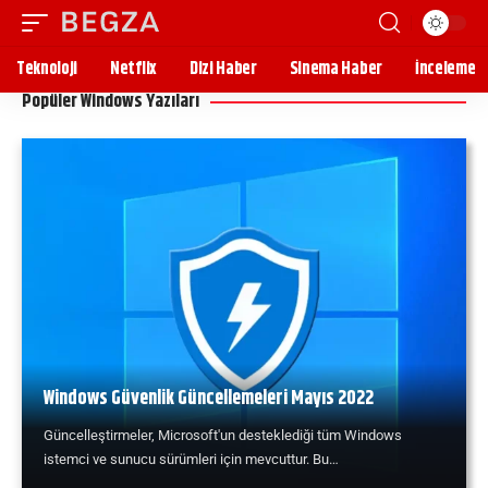
Teknoloji
Netflix
Dizi Haber
Sinema Haber
İnceleme
Popüler Windows Yazıları
Windows Güvenlik Güncellemeleri Mayıs 2022
Güncelleştirmeler, Microsoft'un desteklediği tüm Windows
istemci ve sunucu sürümleri için mevcuttur. Bu…