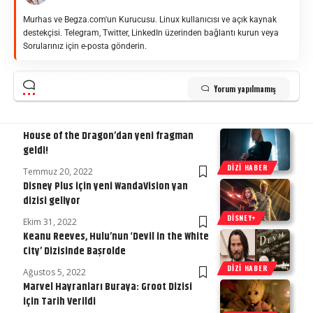
Murhas ve Begza.com'un Kurucusu. Linux kullanıcısı ve açık kaynak
destekçisi. Telegram, Twitter, LinkedIn üzerinden bağlantı kurun veya
Sorularınız için e-posta gönderin.
Yorum yapılmamış
House of the Dragon’dan yeni fragman
geldi!
DIZI HABER
Temmuz 20, 2022
Disney Plus için yeni WandaVision yan
dizisi geliyor
DISNEY+
Ekim 31, 2022
Keanu Reeves, Hulu’nun ‘Devil in the White
City’ Dizisinde Başrolde
DIZI HABER
Ağustos 5, 2022
Marvel Hayranları Buraya: Groot Dizisi
için Tarih Verildi