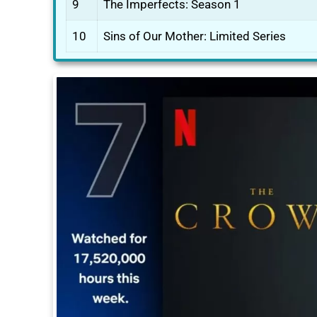
9
The Imperfects: Season 1
10
Sins of Our Mother: Limited Series