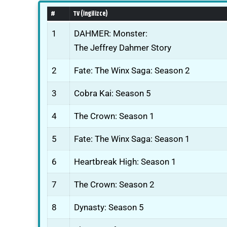
#
TV (İngilizce)
1
DAHMER: Monster:
The Jeffrey Dahmer Story
2
Fate: The Winx Saga: Season 2
3
Cobra Kai: Season 5
4
The Crown: Season 1
5
Fate: The Winx Saga: Season 1
6
Heartbreak High: Season 1
7
The Crown: Season 2
8
Dynasty: Season 5