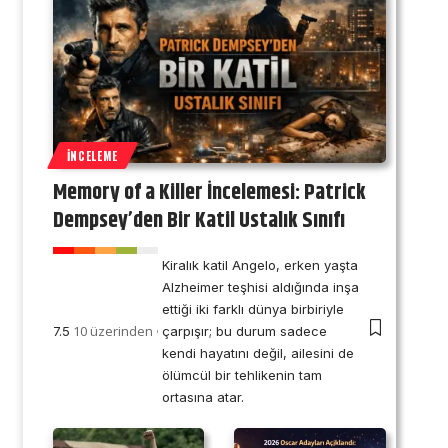
İNCELEME
Memory of a Killer İncelemesi: Patrick
Dempsey’den Bir Katil Ustalık Sınıfı
Kiralık katil Angelo, erken yaşta
Alzheimer teşhisi aldığında inşa
ettiği iki farklı dünya birbiriyle
10 üzerinden
7.5
çarpışır; bu durum sadece
kendi hayatını değil, ailesini de
ölümcül bir tehlikenin tam
ortasına atar.