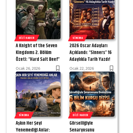
DIZI HABER
SINEMA
A Knight of the Seven
2026 Oscar Adayları
Kingdoms 2. Bölüm
Açıklandı: “Sinners” 16
Özeti: “Hard Salt Beef”
Adaylıkla Tarih Yazdı!
Ocak 26, 2026
Ocak 22, 2026
SINEMA
DIZI HABER
Aşkın Her Şeyi
Görselliğiyle
Yenemediği Anlar:
Senaryosunu