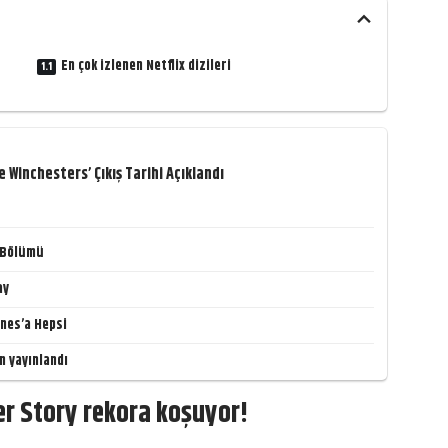
En çok izlenen Netflix dizileri
 Winchesters’ Çıkış Tarihi Açıklandı
k Bölümü
ay
ones’a Hepsi
n yayınlandı
r Story rekora koşuyor!