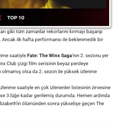
ları gibi tüm zamanlar rekorlarını kırmayı başarıp
Ancak ilk hafta performansı ile beklenmedik bir
lenme saatiyle
Fate: The Winx Saga
‘nın 2. sezonu yer
x Club çizgi film serisinin beyaz perdeye
ı olmamış olsa da 2. sezon ile yüksek izlenme
enme saatiyle en çok izlenenler listesinin zirvesine
 ise 3.lüğe kadar gerilemiş durumda. Hemen ardında
e Elizabeth’in ölümünden sonra yükselişe geçen The