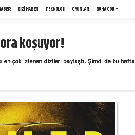
HABER
DİZİ HABER
TEKNOLOJİ
OYUNLAR
DAHA ÇOK
ekora koşuyor!
 en çok izlenen dizileri paylaştı. Şimdi de bu hafta