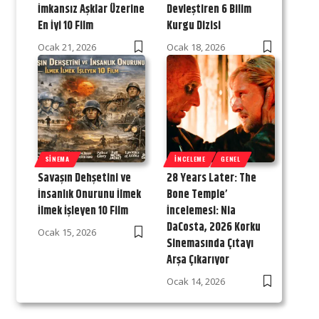
İmkansız Aşklar Üzerine
Devleştiren 6 Bilim
En İyi 10 Film
Kurgu Dizisi
Ocak 21, 2026
Ocak 18, 2026
SINEMA
İNCELEME
GENEL
Savaşın Dehşetini ve
28 Years Later: The
İnsanlık Onurunu İlmek
Bone Temple’
İlmek İşleyen 10 Film
İncelemesi: Nia
DaCosta, 2026 Korku
Ocak 15, 2026
Sinemasında Çıtayı
Arşa Çıkarıyor
Ocak 14, 2026