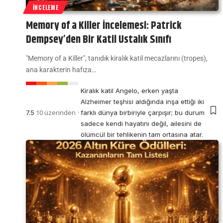
İNCELEME
Memory of a Killer İncelemesi: Patrick
Dempsey’den Bir Katil Ustalık Sınıfı
"Memory of a Killer", tanıdık kiralık katil mecazlarını (tropes),
ana karakterin hafıza…
Kiralık katil Angelo, erken yaşta
Alzheimer teşhisi aldığında inşa ettiği iki
10 üzerinden
7.5
farklı dünya birbiriyle çarpışır; bu durum
sadece kendi hayatını değil, ailesini de
ölümcül bir tehlikenin tam ortasına atar.