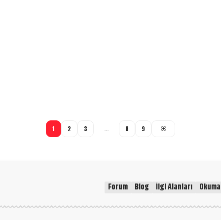
1
2
3
…
8
9
Forum
Blog
İlgi Alanları
Okuma 