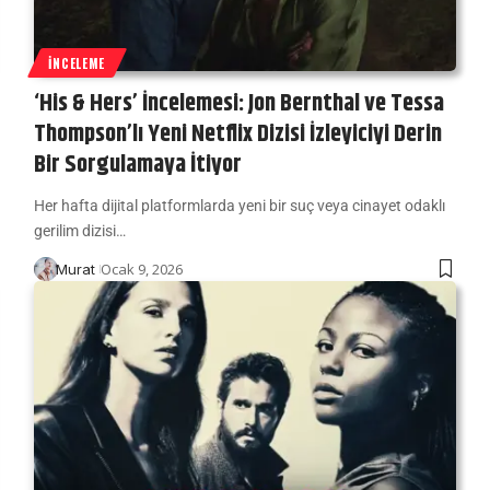
İNCELEME
‘His & Hers’ İncelemesi: Jon Bernthal ve Tessa
Thompson’lı Yeni Netflix Dizisi İzleyiciyi Derin
Bir Sorgulamaya İtiyor
Her hafta dijital platformlarda yeni bir suç veya cinayet odaklı
gerilim dizisi…
Ocak 9, 2026
Murat