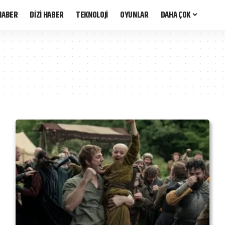
HABER
DİZİ HABER
TEKNOLOJİ
OYUNLAR
DAHA ÇOK