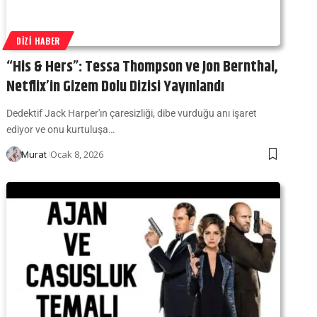
DIZI HABER
“His & Hers”: Tessa Thompson ve Jon Bernthal,
Netflix’in Gizem Dolu Dizisi Yayınlandı
Dedektif Jack Harper'ın çaresizliği, dibe vurduğu anı işaret
ediyor ve onu kurtuluşa…
Ocak 8, 2026
Murat