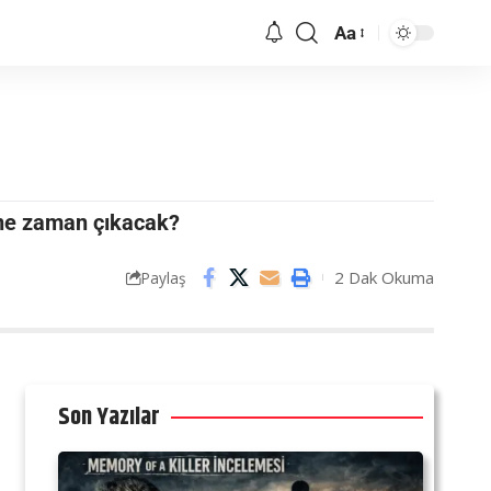
Aa
i ne zaman çıkacak?
2 Dak Okuma
Paylaş
Son Yazılar