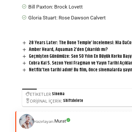
Bill Paxton: Brock Lovett
Gloria Stuart: Rose Dawson Calvert
28 Years Later: The Bone Temple’ İncelemesi: Nia DaCo
Amber Heard, Aquaman 2’den Çıkarıldı mı?
Geçmişten Günümüze: Son 50 Yılın En Büyük Korku Başy
Cobra Kai 5. Sezon Yeni Fragman ve Yayın Tarihi Açıkla
Netflix’ten tarihi adım! Bu film, önce sinemalarda yay
Sinema
ETİKETLER
Shiftdelete
ORİJİNAL İÇERİK:
Murat
Hazırlayan: