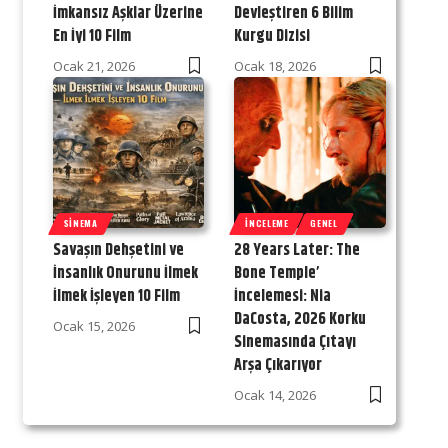
İmkansız Aşklar Üzerine
Devleştiren 6 Bilim
En İyi 10 Film
Kurgu Dizisi
Ocak 21, 2026
Ocak 18, 2026
SINEMA
İNCELEME
GENEL
Savaşın Dehşetini ve
28 Years Later: The
İnsanlık Onurunu İlmek
Bone Temple’
İlmek İşleyen 10 Film
İncelemesi: Nia
DaCosta, 2026 Korku
Ocak 15, 2026
Sinemasında Çıtayı
Arşa Çıkarıyor
Ocak 14, 2026