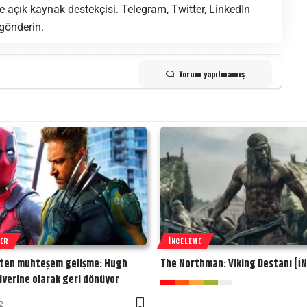
 açık kaynak destekçisi. Telegram, Twitter, LinkedIn
 gönderin.
Yorum yapılmamış
BER
İNCELEME
’ten muhteşem gelişme: Hugh
The Northman: Viking Destanı [İ
verine olarak geri dönüyor
2