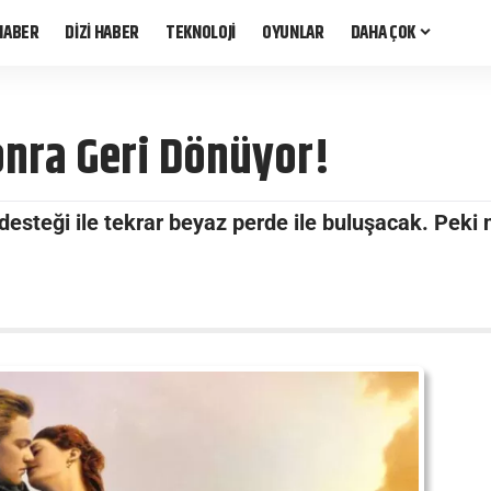
HABER
DİZİ HABER
TEKNOLOJİ
OYUNLAR
DAHA ÇOK
Sonra Geri Dönüyor!
D desteği ile tekrar beyaz perde ile buluşacak. Pek