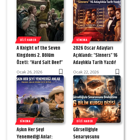
DIZI HABER
SINEMA
A Knight of the Seven
2026 Oscar Adayları
Kingdoms 2. Bölüm
Açıklandı: “Sinners” 16
Özeti: “Hard Salt Beef”
Adaylıkla Tarih Yazdı!
Ocak 26, 2026
Ocak 22, 2026
SINEMA
DIZI HABER
Aşkın Her Şeyi
Görselliğiyle
Yenemediği Anlar:
Senaryosunu