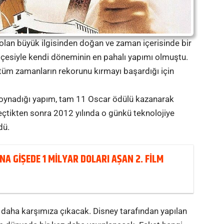
lan büyük ilgisinden doğan ve zaman içerisinde bir
tçesiyle kendi döneminin en pahalı yapımı olmuştu.
 tüm zamanların rekorunu kırmayı başardığı için
 oynadığı yapım, tam 11 Oscar ödülü kazanarak
 geçtikten sonra 2012 yılında o günkü teknolojiye
dü.
A GIŞEDE 1 MILYAR DOLARI AŞAN 2. FILM
z daha karşımıza çıkacak. Disney tarafından yapılan