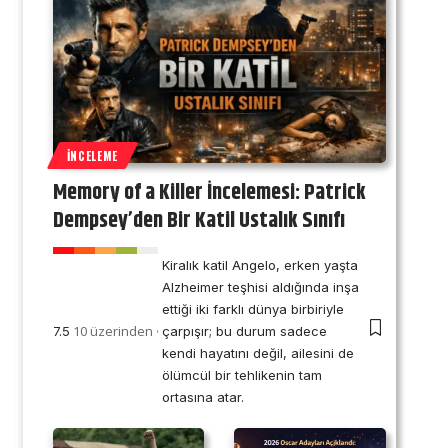
İNCELEME
Memory of a Killer İncelemesi: Patrick
Dempsey’den Bir Katil Ustalık Sınıfı
Kiralık katil Angelo, erken yaşta
Alzheimer teşhisi aldığında inşa
ettiği iki farklı dünya birbiriyle
10 üzerinden
7.5
çarpışır; bu durum sadece
kendi hayatını değil, ailesini de
ölümcül bir tehlikenin tam
ortasına atar.