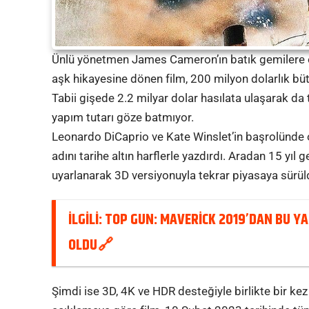
Ünlü yönetmen James Cameron’ın batık gemilere o
aşk hikayesine dönen film, 200 milyon dolarlık bü
Tabii gişede 2.2 milyar dolar hasılata ulaşarak da
yapım tutarı göze batmıyor.
Leonardo DiCaprio ve Kate Winslet’in başrolünde
adını tarihe altın harflerle yazdırdı. Aradan 15 yıl
uyarlanarak 3D versiyonuyla tekrar piyasaya sürül
İLGİLİ:
TOP GUN: MAVERICK 2019’DAN BU YAN
OLDU
Şimdi ise 3D, 4K ve HDR desteğiyle birlikte bir ke