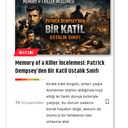
İNCELEME
Memory of a Killer İncelemesi: Patrick
Dempsey’den Bir Katil Ustalık Sınıfı
Kiralık katil Angelo, erken yaşta
Alzheimer teşhisi aldığında inşa
ettiği iki farklı dünya birbiriyle
10 üzerinden
7.5
çarpışır; bu durum sadece
kendi hayatını değil, ailesini de
ölümcül bir tehlikenin tam
ortasına atar.