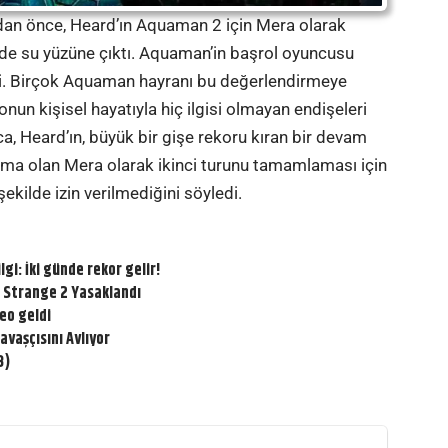
an önce, Heard’ın Aquaman 2 için Mera olarak
r ifade su yüzüne çıktı. Aquaman’in başrol oyuncusu
di. Birçok Aquaman hayranı bu değerlendirmeye
 onun kişisel hayatıyla hiç ilgisi olmayan endişeleri
a, Heard’ın, büyük bir gişe rekoru kıran bir devam
lama olan Mera olarak ikinci turunu tamamlaması için
ekilde izin verilmediğini söyledi.
gi: İki günde rekor gelir!
r Strange 2 Yasaklandı
eo geldi
vaşçısını Avlıyor
3)