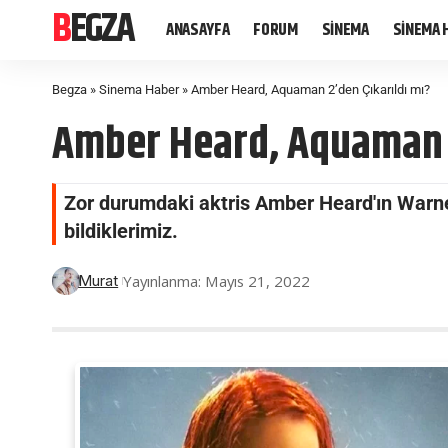
BEGZA
ANASAYFA
FORUM
SİNEMA
SİNEMA 
Begza
»
Sinema Haber
»
Amber Heard, Aquaman 2’den Çıkarıldı mı?
Amber Heard, Aquaman 2
Zor durumdaki aktris Amber Heard'ın Warner
bildiklerimiz.
Yayınlanma: Mayıs 21, 2022
Murat