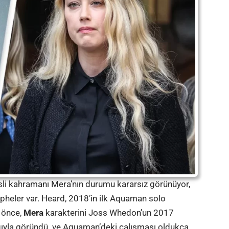
sli kahramanı Mera’nın durumu kararsız görünüyor,
üpheler var. Heard, 2018’in ilk Aquaman solo
n önce,
Mera
karakterini Joss Whedon’un 2017
ığıyla göründü. ve Aquaman’deki çalışması oldukça