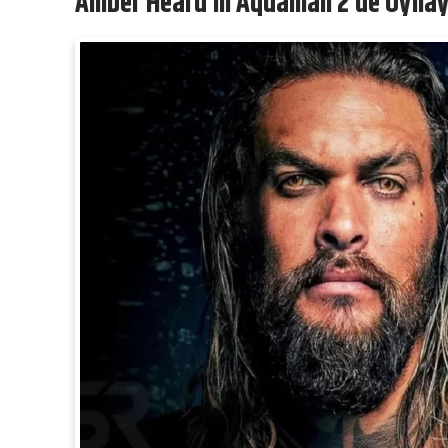
Amber Heard’ın Aquaman 2’de Oynay