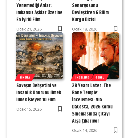
Yenemediği Anlar:
Senaryosunu
İmkansız Aşklar Üzerine
Devleştiren 6 Bilim
En İyi 10 Film
Kurgu Dizisi
Ocak 21, 2026
Ocak 18, 2026
SINEMA
İNCELEME
GENEL
Savaşın Dehşetini ve
28 Years Later: The
İnsanlık Onurunu İlmek
Bone Temple’
İlmek İşleyen 10 Film
İncelemesi: Nia
DaCosta, 2026 Korku
Ocak 15, 2026
Sinemasında Çıtayı
Arşa Çıkarıyor
Ocak 14, 2026