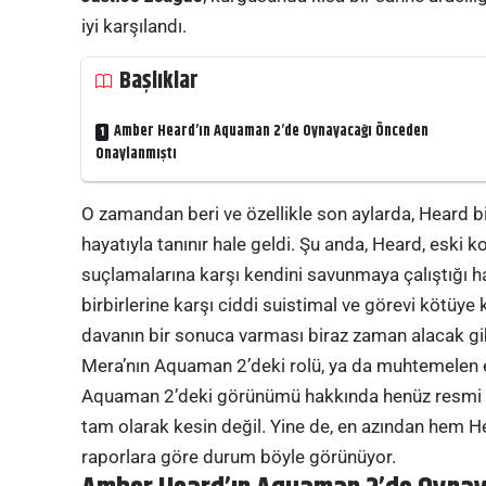
iyi karşılandı.
Başlıklar
Amber Heard’ın Aquaman 2’de Oynayacağı Önceden
Onaylanmıştı
O zamandan beri ve özellikle son aylarda, Heard bi
hayatıyla tanınır hale geldi. Şu anda, Heard, eski k
suçlamalarına karşı kendini savunmaya çalıştığı ha
birbirlerine karşı ciddi suistimal ve görevi kötüye
davanın bir sonuca varması biraz zaman alacak gi
Mera’nın Aquaman 2’deki rolü, ya da muhtemelen ek
Aquaman 2’deki görünümü hakkında henüz resmi o
tam olarak kesin değil. Yine de, en azından hem 
raporlara göre durum böyle görünüyor.