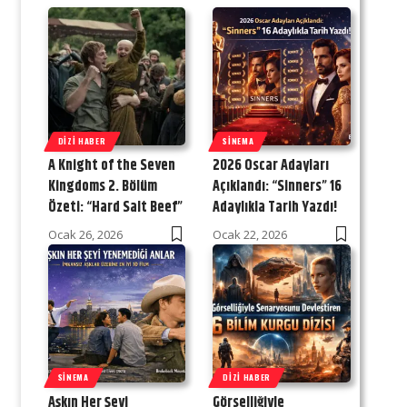
DIZI HABER
SINEMA
A Knight of the Seven
2026 Oscar Adayları
Kingdoms 2. Bölüm
Açıklandı: “Sinners” 16
Özeti: “Hard Salt Beef”
Adaylıkla Tarih Yazdı!
Ocak 26, 2026
Ocak 22, 2026
SINEMA
DIZI HABER
Aşkın Her Şeyi
Görselliğiyle