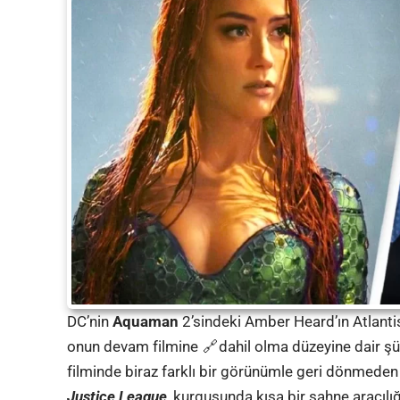
DC’nin
Aquaman
2’sindeki Amber Heard’ın Atlanti
onun devam
filmine
dahil olma düzeyine dair ş
filminde biraz farklı bir görünümle geri dönmede
Justice League
, kurgusunda kısa bir sahne aracıl