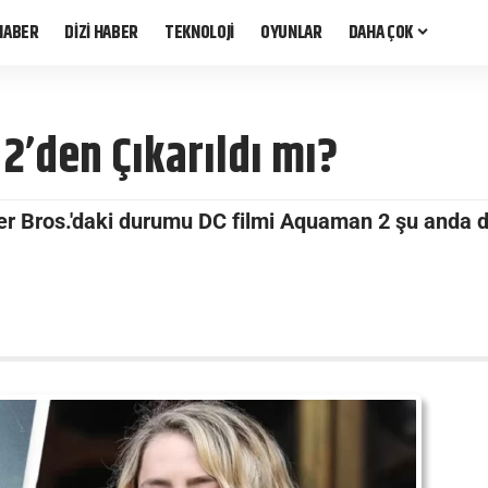
HABER
DİZİ HABER
TEKNOLOJİ
OYUNLAR
DAHA ÇOK
’den Çıkarıldı mı?
 Bros.'daki durumu DC filmi Aquaman 2 şu anda değ