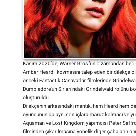
Kasım 2020’de, Warner Bros.’un o zamandan beri
Amber Heard’ı kovmasını talep eden bir dilekçe ol
önceki Fantastik Canavarlar filmlerinde Grindelwa
Dumbledore’un Sırları’ndaki Grindelwald rolünü b
oluşturuldu.
Dilekçenin arkasındaki mantık, hem Heard hem de De
oyuncunun da aynı sonuçlara maruz kalması ve yüks
Aquaman ve Lost Kingdom yapımcısı Peter Saffro
filminden çıkarılmasına yönelik diğer çabaların onu