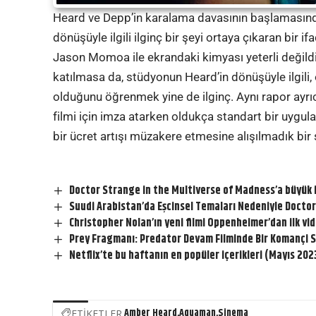
Heard ve Depp’in karalama davasının başlamasınd
dönüşüyle ​​ilgili ilginç bir şeyi ortaya çıkaran bi
Jason Momoa ile ekrandaki kimyası yeterli değil
katılmasa da, stüdyonun Heard’in dönüşüyle ​​ilgili,
olduğunu öğrenmek yine de ilginç. Aynı rapor ayrıc
filmi için imza atarken oldukça standart bir uygu
bir ücret artışı müzakere etmesine alışılmadık bir ş
Doctor Strange in the Multiverse of Madness’a büyük il
Suudi Arabistan’da Eşcinsel Temaları Nedeniyle Docto
Christopher Nolan’ın yeni filmi Oppenheimer’dan ilk vid
Prey Fragmanı: Predator Devam Filminde Bir Komançi Sa
Netflix’te bu haftanın en popüler içerikleri (Mayıs 202
Amber Heard
Aquaman
Sinema
ETİKETLER