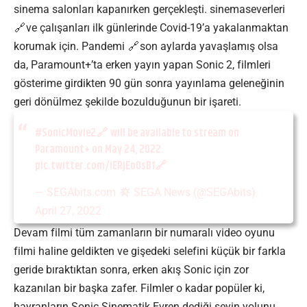
sinema salonları kapanırken gerçekleşti.
sinemaseverleri
ve çalışanları ilk günlerinde Covid-19’a yakalanmaktan
korumak için.
Pandemi
son aylarda yavaşlamış olsa
da, Paramount+’ta erken yayın yapan Sonic 2, filmleri
gösterime girdikten 90 gün sonra yayınlama geleneğinin
geri dönülmez şekilde bozulduğunun bir işareti.
#SonicMovie2
will be available to stream on
Paramount+ on May 24, 2022.
pic.twitter.com/iERjEoOsBf
— SEGAbits.com
SEGA News (@SEGAbits)
April 27, 2022
Devam filmi tüm zamanların bir numaralı video oyunu
filmi haline geldikten ve gişedeki selefini küçük bir farkla
geride bıraktıktan sonra, erken akış Sonic için zor
kazanılan bir başka zafer. Filmler o kadar popüler ki,
hayranların Sonic Sinematik Evren dediği şeyin yolunu