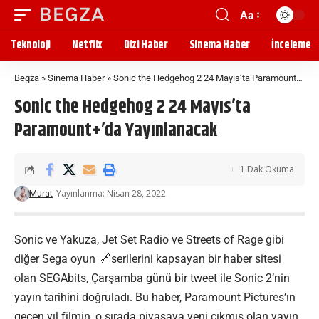
Aa
Teknoloji
Netflix
Dizi Haber
Sinema Haber
İnceleme
Begza
»
Sinema Haber
»
Sonic the Hedgehog 2 24 Mayıs’ta Paramount+’da Yayınlanacak
Sonic the Hedgehog 2 24 Mayıs’ta
Paramount+’da Yayınlanacak
1 Dak Okuma
Yayınlanma: Nisan 28, 2022
Murat
Sonic ve Yakuza, Jet Set Radio ve Streets of Rage gibi
diğer Sega
oyun
serilerini kapsayan bir haber sitesi
olan SEGAbits, Çarşamba günü bir tweet ile Sonic 2’nin
yayın tarihini doğruladı. Bu haber, Paramount Pictures’ın
geçen yıl filmin, o sırada piyasaya yeni çıkmış olan yayın