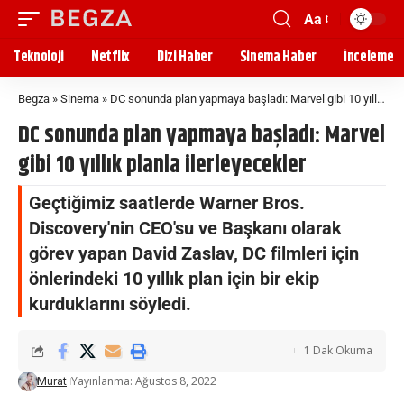
Aa
Teknoloji
Netflix
Dizi Haber
Sinema Haber
İnceleme
Begza
»
Sinema
»
DC sonunda plan yapmaya başladı: Marvel gibi 10 yıllık planla ilerleyecekler
DC sonunda plan yapmaya başladı: Marvel
gibi 10 yıllık planla ilerleyecekler
Geçtiğimiz saatlerde Warner Bros.
Discovery'nin CEO'su ve Başkanı olarak
görev yapan David Zaslav, DC filmleri için
önlerindeki 10 yıllık plan için bir ekip
kurduklarını söyledi.
1 Dak Okuma
Yayınlanma: Ağustos 8, 2022
Murat