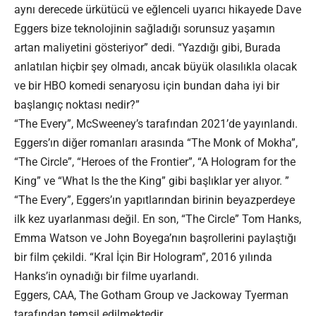
aynı derecede ürkütücü ve eğlenceli uyarıcı hikayede Dave
Eggers bize teknolojinin sağladığı sorunsuz yaşamın
artan maliyetini gösteriyor” dedi. “Yazdığı gibi, Burada
anlatılan hiçbir şey olmadı, ancak büyük olasılıkla olacak
ve bir HBO komedi senaryosu için bundan daha iyi bir
başlangıç ​​​​noktası nedir?”
“The Every”, McSweeney’s tarafından 2021’de yayınlandı.
Eggers’ın diğer romanları arasında “The Monk of Mokha”,
“The Circle”, “Heroes of the Frontier”, “A Hologram for the
King” ve “What Is the the King” gibi başlıklar yer alıyor. ”
“The Every”, Eggers’ın yapıtlarından birinin beyazperdeye
ilk kez uyarlanması değil. En son, “The Circle” Tom Hanks,
Emma Watson ve John Boyega’nın başrollerini paylaştığı
bir film çekildi. “Kral İçin Bir Hologram”, 2016 yılında
Hanks’in oynadığı bir filme uyarlandı.
Eggers, CAA, The Gotham Group ve Jackoway Tyerman
tarafından temsil edilmektedir.