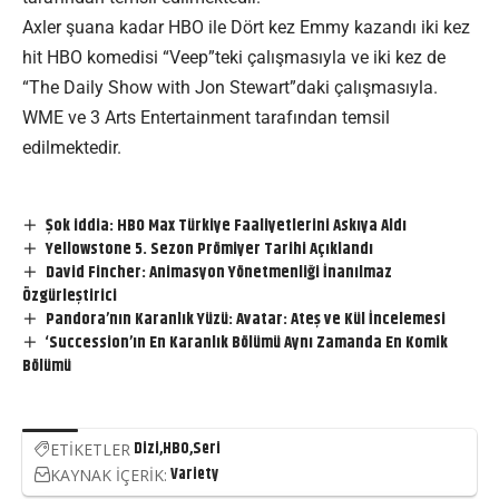
Axler şuana kadar HBO ile Dört kez Emmy kazandı iki kez
hit HBO komedisi “Veep”teki çalışmasıyla ve iki kez de
“The Daily Show with Jon Stewart”daki çalışmasıyla.
WME ve 3 Arts Entertainment tarafından temsil
edilmektedir.
Şok iddia: HBO Max Türkiye Faaliyetlerini Askıya Aldı
Yellowstone 5. Sezon Prömiyer Tarihi Açıklandı
David Fincher: Animasyon Yönetmenliği İnanılmaz
Özgürleştirici
Pandora’nın Karanlık Yüzü: Avatar: Ateş ve Kül İncelemesi
‘Succession’ın En Karanlık Bölümü Aynı Zamanda En Komik
Bölümü
Dizi
HBO
Seri
ETİKETLER
Variety
KAYNAK İÇERİK: