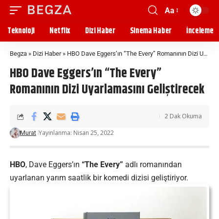
Aa
Teknoloji
Netflix
Dizi Haber
Sinema Haber
İnceleme
Begza
»
Dizi Haber
»
HBO Dave Eggers’ın “The Every” Romanının Dizi Uyarlamasını Geliştirecek
HBO Dave Eggers’ın “The Every”
Romanının Dizi Uyarlamasını Geliştirecek
2 Dak Okuma
Yayınlanma: Nisan 25, 2022
Murat
HBO
, Dave Eggers’ın
“The Every”
adlı romanından
uyarlanan yarım saatlik bir komedi dizisi geliştiriyor.