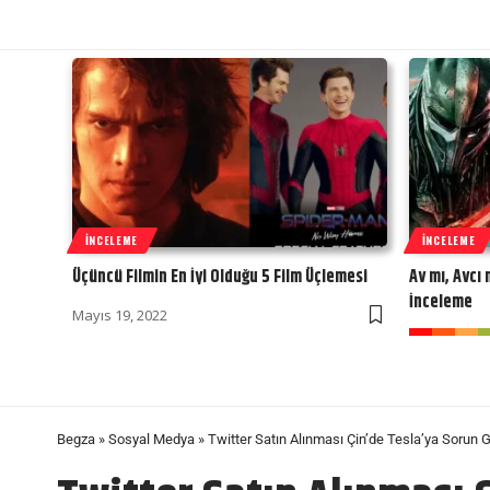
İNCELEME
İNCELEME
Üçüncü Filmin En İyi Olduğu 5 Film Üçlemesi
Av mı, Avcı
İnceleme
Mayıs 19, 2022
Begza
»
Sosyal Medya
»
Twitter Satın Alınması Çin’de Tesla’ya Sorun Ge