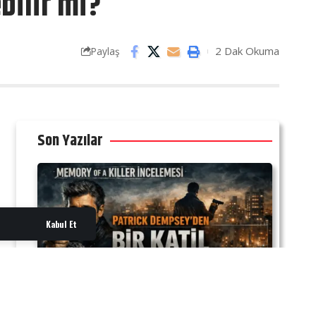
bilir mi?
2 Dak Okuma
Paylaş
Son Yazılar
Kabul Et
İNCELEME