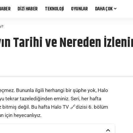
HABER
DİZİ HABER
TEKNOLOJİ
OYUNLAR
DAHA ÇOK
ir?
ın Tarihi ve Nereden İzleni
geçmez. Bununla ilgili herhangi bir şüphe yok, Halo
u tekrar tazelediğinden eminiz. Seri, her hafta
üz bitmiş değil. Bu hafta Halo
TV
dizisi 6. bölüm
n için heyecanlıyız.