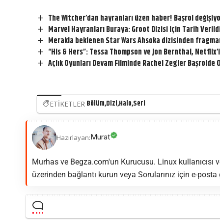
The Witcher’dan hayranları üzen haber! Başrol değişiy
Marvel Hayranları Buraya: Groot Dizisi için Tarih Verild
Merakla beklenen Star Wars Ahsoka dizisinden fragman
“His & Hers”: Tessa Thompson ve Jon Bernthal, Netflix’i
Açlık Oyunları Devam Filminde Rachel Zegler Başrolde
Bölüm
Dizi
Halo
Seri
ETİKETLER
Murat
Hazırlayan:
Murhas ve Begza.com'un Kurucusu. Linux kullanıcısı ve
üzerinden bağlantı kurun veya Sorularınız için e-posta