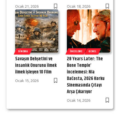
Ocak 21, 2026
Ocak 18, 2026
SINEMA
İNCELEME
GENEL
Savaşın Dehşetini ve
28 Years Later: The
İnsanlık Onurunu İlmek
Bone Temple’
İlmek İşleyen 10 Film
İncelemesi: Nia
DaCosta, 2026 Korku
Ocak 15, 2026
Sinemasında Çıtayı
Arşa Çıkarıyor
Ocak 14, 2026