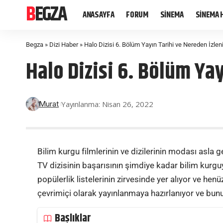
BEGZA
ANASAYFA
FORUM
SİNEMA
SİNEMA 
Begza
»
Dizi Haber
»
Halo Dizisi 6. Bölüm Yayın Tarihi ve Nereden İzlen
Halo Dizisi 6. Bölüm Yay
Yayınlanma: Nisan 26, 2022
Murat
Bilim kurgu filmlerinin ve dizilerinin modası asla 
TV dizisinin başarısının şimdiye kadar bilim kurguy
popülerlik listelerinin zirvesinde yer alıyor ve hen
çevrimiçi olarak yayınlanmaya hazırlanıyor ve bunu
Başlıklar