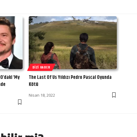
DIZI HABER
O’daki ‘My
The Last Of Us Yıldızı Pedro Pascal Oyunda
nde
Kötü
Nisan 18, 2022