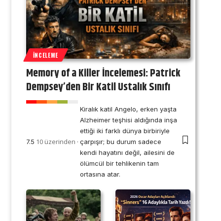
İNCELEME
Memory of a Killer İncelemesi: Patrick
Dempsey’den Bir Katil Ustalık Sınıfı
Kiralık katil Angelo, erken yaşta
Alzheimer teşhisi aldığında inşa
ettiği iki farklı dünya birbiriyle
10 üzerinden
7.5
çarpışır; bu durum sadece
kendi hayatını değil, ailesini de
ölümcül bir tehlikenin tam
ortasına atar.