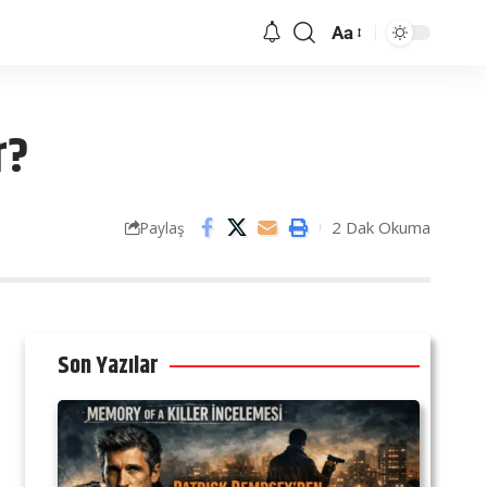
Aa
r?
2 Dak Okuma
Paylaş
Son Yazılar