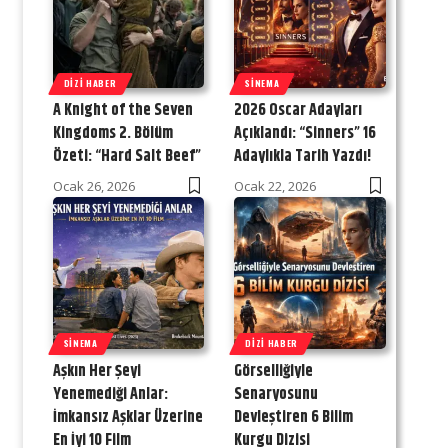
DIZI HABER
SINEMA
A Knight of the Seven
2026 Oscar Adayları
Kingdoms 2. Bölüm
Açıklandı: “Sinners” 16
Özeti: “Hard Salt Beef”
Adaylıkla Tarih Yazdı!
Ocak 26, 2026
Ocak 22, 2026
SINEMA
DIZI HABER
Aşkın Her Şeyi
Görselliğiyle
Yenemediği Anlar:
Senaryosunu
İmkansız Aşklar Üzerine
Devleştiren 6 Bilim
En İyi 10 Film
Kurgu Dizisi