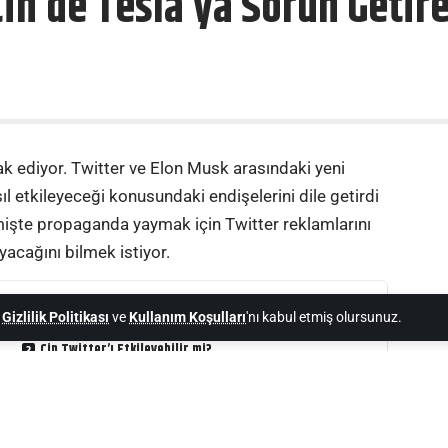
in’de Tesla’ya Sorun Getire
rak ediyor. Twitter ve Elon Musk arasındaki yeni
ıl etkileyeceği konusundaki endişelerini dile getirdi
çmişte propaganda yaymak için Twitter reklamlarını
yacağını bilmek istiyor.
,
Gizlilik Politikası
ve
Kullanım Koşulları
'nı kabul etmiş olursunuz.
Çin Twitter’ı Etkileyebilir mi?