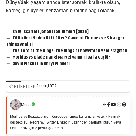
Dünya’daki yaşamlarında ister sonraki krallıkta olsun,
kardeşliğin üyeleri her zaman birbirine bağlı olacak.
En iyi Scarlett Johansson filmleri [2026]
TV Dizileri Neden Kötü Biter? Game of Thrones ve Stranger
Things Analizi
The Lord of the Rings: The Rings of Power’dan Yeni Fragman!
Morbius vs Blade Hangi Marvel Vampiri Daha Güçlü?
David Fincher’in En İyi Filmleri
Frodo
LOTR
ETİKETLER
Murat
Murhas ve Begza.com'un Kurucusu. Linux kullanıcısı ve açık kaynak
destekçisi. Telegram, Twitter, LinkedIn üzerinden bağlantı kurun veya
Sorularınız için e-posta gönderin.