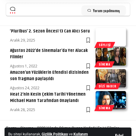
Yorum yapılmamış
‘Pluribus’ 2. Sezon Öncesi 13 Can Alıcı Soru
Aralık 29, 2025
SÖYLEŞI
Ağustos 2022’de Sinemalar’da Yer Alacak
Filmler
SINEMA
Ağustos 1, 2022
Amazon’un Yüzüklerin Efendisi dizisinden
son fragman paylaşıldı
DIZI HABER
Ağustos 24, 2022
Heat 2’nin Kesin Çekim ​​Tarihi Yönetmen
Michael Mann Tarafından Onaylandı
SINEMA
Aralık 28, 2025
Begza
»
Sinema
»
2022 Yılında Çıkmış Şuana Kadarki En iyi Filmler
Bu siteyi kullanarak,
Gizlilik Politikası
ve
Kullanım
Kabul