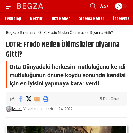
Aa
Teknoloji
Netflix
Dizi Haber
Sinema Haber
İnceleme
Begza
»
Sinema
»
LOTR: Frodo Neden Ölümsüzler Diyarına Gitti?
LOTR: Frodo Neden Ölümsüzler Diyarına
Gitti?
Orta Dünyadaki herkesin mutluluğunu kendi
mutluluğunun önüne koydu sonunda kendisi
için en iyisini yapmaya karar verdi.
5 Dak Okuma
Yayınlanma: Haziran 24, 2022
Murat