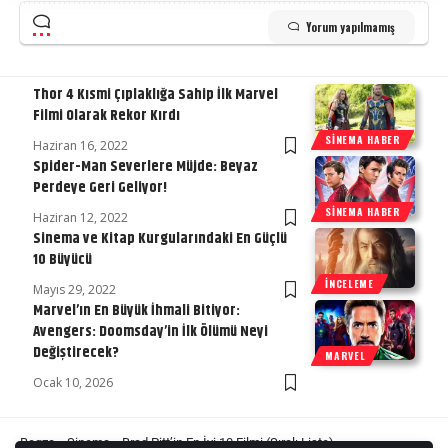
Yorum yapılmamış
Thor 4 Kısmi Çıplaklığa Sahip İlk Marvel
Filmi Olarak Rekor Kırdı
SINEMA HABER
Haziran 16, 2022
Spider-Man Severlere Müjde: Beyaz
Perdeye Geri Geliyor!
SINEMA HABER
Haziran 12, 2022
Sinema ve Kitap Kurgularındaki En Güçlü
10 Büyücü
İNCELEME
Mayıs 29, 2022
Marvel’ın En Büyük İhmali Bitiyor:
Avengers: Doomsday’in İlk Ölümü Neyi
Değiştirecek?
MARVEL
Ocak 10, 2026
Begza
»
Sinema
»
Brad Pitt’in En İyi 10 Filmi (Sıralı Liste)