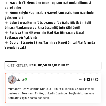
Maverick’i İzlemeden Önce Top Gun Hakkında Bilinmesi
Gerekenler
Moon Knight Yapımcıları Marvel Fantastic Four Üzerinde
Çalışıyorlar?
Luke Skywalker’ın ‘Güç Uyanıyor’da Daha Büyük Bir Rolü
Olması Planlanıyordu, Ama Düşündüğünüz Gibi Değil
Furiosa Film Hikayesinin Mad Max Dünyasına Nasıl
Bağlanacağı Açıklandı
Doctor Strange 2 Çıkış Tarihi: ve Hangi Dijital Platform’da
Yayınlanacak?
Dram
Film
Sinema
Unutulmaz
ETİKETLER
Murat
Murhas ve Begza.com'un Kurucusu. Linux kullanıcısı ve açık kaynak
destekçisi. Telegram, Twitter, LinkedIn üzerinden bağlantı kurun veya
Sorularınız için e-posta gönderin.