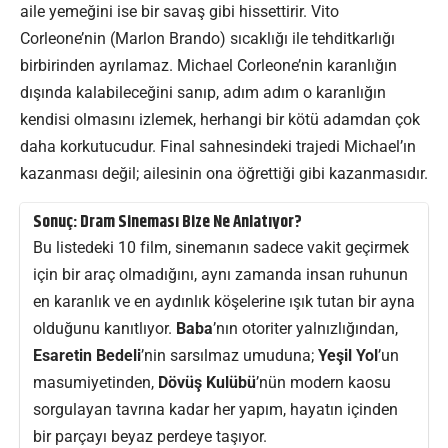
aile yemeğini ise bir savaş gibi hissettirir. Vito
Corleone’nin (Marlon Brando) sıcaklığı ile tehditkarlığı
birbirinden ayrılamaz. Michael Corleone’nin karanlığın
dışında kalabileceğini sanıp, adım adım o karanlığın
kendisi olmasını izlemek, herhangi bir kötü adamdan çok
daha korkutucudur. Final sahnesindeki trajedi Michael’ın
kazanması değil; ailesinin ona öğrettiği gibi kazanmasıdır.
Sonuç: Dram Sineması Bize Ne Anlatıyor?
Bu listedeki 10 film, sinemanın sadece vakit geçirmek
için bir araç olmadığını, aynı zamanda insan ruhunun
en karanlık ve en aydınlık köşelerine ışık tutan bir ayna
olduğunu kanıtlıyor.
Baba
’nın otoriter yalnızlığından,
Esaretin Bedeli
’nin sarsılmaz umuduna;
Yeşil Yol
’un
masumiyetinden,
Dövüş Kulübü
’nün modern kaosu
sorgulayan tavrına kadar her yapım, hayatın içinden
bir parçayı beyaz perdeye taşıyor.