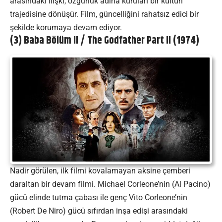
arasındaki ilişki, özgürlük adına kurulan bir kültün
trajedisine dönüşür. Film, güncelliğini rahatsız edici bir
şekilde korumaya devam ediyor.
(3) Baba Bölüm II / The Godfather Part II (1974)
Nadir görülen, ilk filmi kovalamayan aksine çemberi
daraltan bir devam filmi. Michael Corleone’nin (Al Pacino)
gücü elinde tutma çabası ile genç Vito Corleone’nin
(Robert De Niro) gücü sıfırdan inşa edişi arasındaki