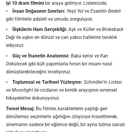
iyi 10 dram filmini
bir araya getiriyor. Listemizde;
İnsan Doğasının Sınırları:
Yeşil Yol
ve
Esaretin Bedeli
gibi filmlerle adaleti ve umudu sorguluyor,
İlişkilerin Ham Gerçekliği:
Aşk ve Küller
ve
Brokeback
Dağı
ile aşkın en dürüst ve can yakıcı hallerine tanıklık
ediyoruz.
Güç ve İhanetin Anatomisi:
Baba
serisi ve
Kan
Dökülecek
gibi kült yapımlarla hırsın bir insanı nasıl
dönüştürebileceğini inceliyoruz.
Toplumsal ve Tarihsel Yüzleşme:
Schindler’in Listesi
ve
Moonlight
ile vicdanın ve kimlik arayışının evrensel
hikayelerine dokunuyoruz.
Temel Mesaj:
Bu filmler, karakterlerin yaptığı geri
dönülemez seçimlerin ağırlığını izleyiciye hissettirerek,
sinemanın sadece bir eğlence değil, bir ayna tutma sanatı