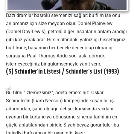
Bazı dramlar başrolü sevmenizi sağlar; bu film ise onu
anlamanız için size meydan okur. Daniel Plainview
(Daniel Day-Lewis), petrolü diğer insanların anlam aradığı
gibi kazıyarak arar. Hırsın altındaki yalnızlığı hissettiğiniz
bu filmde, başarının her bedele değer olup olmadığı
sorusuna Paul Thomas Anderson, asla görmek
istemeyeceğiniz bir gülümsemeyle yanıt verir.
(5) Schindler’in Listesi / Schindler’s List (1993)
Bu filmi “izlemezsiniz”, adeta emersiniz. Oskar
Schindler’in (Liam Neeson) kâr peşinde koşan bir iş
adamından, şahit olduğu dehşet karşısında vicdanı
uyanan bir kurtarıcıya dönüşümü sinema tarihinin en
güçlü anlatılarından biridir. Siyah-beyaz görüntüler, bu
trajediyi hafızanıza bir uyarı gibi kazır.