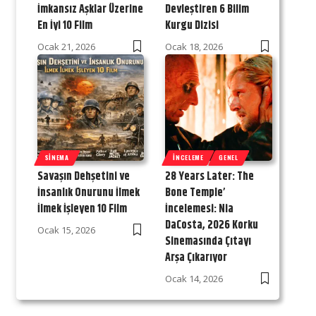
İmkansız Aşklar Üzerine
Devleştiren 6 Bilim
En İyi 10 Film
Kurgu Dizisi
Ocak 21, 2026
Ocak 18, 2026
SINEMA
İNCELEME
GENEL
Savaşın Dehşetini ve
28 Years Later: The
İnsanlık Onurunu İlmek
Bone Temple’
İlmek İşleyen 10 Film
İncelemesi: Nia
DaCosta, 2026 Korku
Ocak 15, 2026
Sinemasında Çıtayı
Arşa Çıkarıyor
Ocak 14, 2026