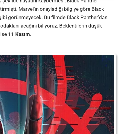
ik şekilde hayatını kaybetmesi, Black Panther
tirmişti. Marvel’ın onayladığı bilgiye göre Black
ş gibi görünmeyecek. Bu filmde Black Panther’dan
daklanılacağını biliyoruz. Beklentilerin düşük
 ise
11 Kasım
.