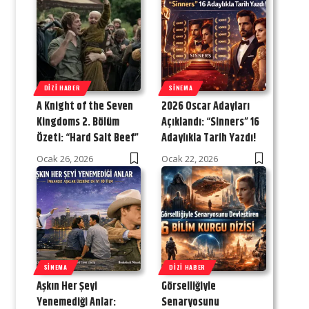
DIZI HABER
SINEMA
A Knight of the Seven
2026 Oscar Adayları
Kingdoms 2. Bölüm
Açıklandı: “Sinners” 16
Özeti: “Hard Salt Beef”
Adaylıkla Tarih Yazdı!
Ocak 26, 2026
Ocak 22, 2026
SINEMA
DIZI HABER
Aşkın Her Şeyi
Görselliğiyle
Yenemediği Anlar:
Senaryosunu