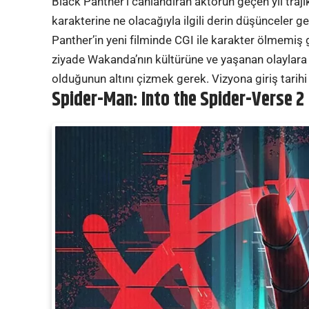
Black Panther’i canlandıran aktörün geçen yıl traj
karakterine ne olacağıyla ilgili derin düşünceler ge
Panther’in yeni filminde CGI ile karakter ölmemi
ziyade Wakanda’nın kültürüne ve yaşanan olaylara o
olduğunun altını çizmek gerek. Vizyona giriş tarihi
Spider-Man: Into the Spider-Verse 2