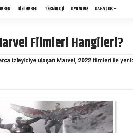
HABER
DİZİ HABER
TEKNOLOJİ
OYUNLAR
DAHA ÇOK
Marvel Filmleri Hangileri?
arca izleyiciye ulaşan Marvel, 2022 filmleri ile yen