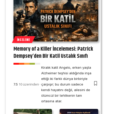
İNCELEME
Memory of a Killer İncelemesi: Patrick
Dempsey’den Bir Katil Ustalık Sınıfı
Kiralık katil Angelo, erken yaşta
Alzheimer teşhisi aldığında inşa
ettiği iki farklı dünya birbiriyle
10 üzerinden
7.5
çarpışır; bu durum sadece
kendi hayatını değil, ailesini de
ölümcül bir tehlikenin tam
ortasına atar.