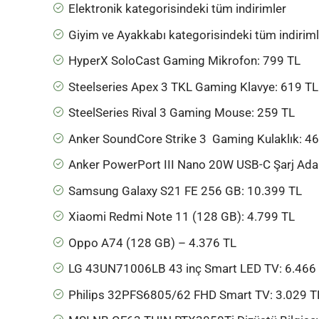
Elektronik kategorisindeki tüm indirimler
Giyim ve Ayakkabı kategorisindeki tüm indirim
HyperX SoloCast Gaming Mikrofon
: 799 TL
Steelseries Apex 3 TKL Gaming Klavye
: 619 TL
SteelSeries Rival 3 Gaming Mouse
: 259 TL
Anker SoundCore Strike 3 Gaming Kulaklık
: 4
Anker PowerPort III Nano 20W USB-C Şarj Ada
Samsung Galaxy S21 FE 256 GB
: 10.399 TL
Xiaomi Redmi Note 11 (128 GB)
: 4.799 TL
Oppo A74 (128 GB)
– 4.376 TL
LG 43UN71006LB 43 inç Smart LED TV
: 6.466
Philips 32PFS6805/62 FHD Smart TV
: 3.029 T