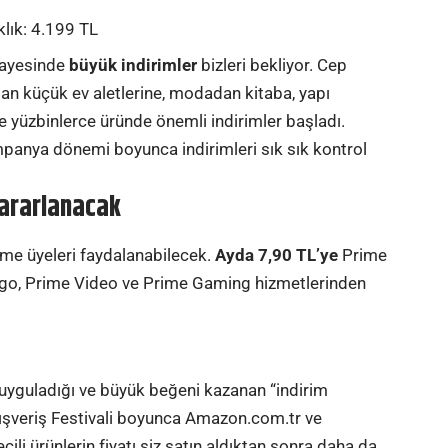
lık
: 4.199 TL
 sayesinde
büyük indirimler
bizleri bekliyor. Cep
dan küçük ev aletlerine, modadan kitaba, yapı
 yüzbinlerce üründe önemli indirimler başladı.
mpanya dönemi boyunca indirimleri sık sık kontrol
yararlanacak
rime üyeleri faydalanabilecek.
Ayda 7,90 TL’ye
Prime
ı kargo, Prime Video ve Prime Gaming hizmetlerinden
guladığı ve büyük beğeni kazanan “indirim
 Alışveriş Festivali boyunca Amazon.com.tr ve
i ürünlerin fiyatı siz satın aldıktan sonra daha da