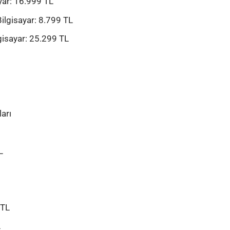
yar
: 16.999 TL
ilgisayar
: 8.799 TL
gisayar
: 25.299 TL
arı
L
 TL
L