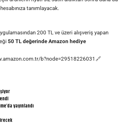
 hesabınıza tanımlayacak.
ygulamasından 200 TL ve üzeri alışveriş yapan
ceği
50 TL değerinde Amazon hediye
ww.amazon.com.tr/b?node=29518226031
şiyor
lendi
ime’da yayınlandı
ürecek