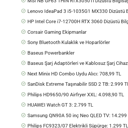
MSI NB GF63 THIN RTX3050Ti Dizüstü Bilgisa
Lenovo IdeaPad 3 i5-1035G1 MX330 Dizüstü B
HP Intel Core i7-12700H RTX 3060 Dizüstü Bil
Corsair Gaming Ekipmanlar
Sony Bluetooth Kulaklık ve Hoparlörler
Baseus Powerbankler
Baseus Şarj Adaptörleri ve Kablosuz Şarj Cihazl
Next Minix HD Combo Uydu Alıcı
: 708,99 TL
SanDisk Extreme Taşınabilir SSD 2 TB
: 2.999 T
Philips HD9650/90 Airfryer XXL
: 4.098,90 TL
HUAWEI Watch GT 3
: 2.799 TL
Samsung QN90A 50 inç Neo QLED TV
: 14.299
Philips FC9323/07 Elektrikli Süpürge
: 1.299 T