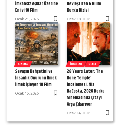
İmkansız Aşklar Üzerine
Devleştiren 6 Bilim
En İyi 10 Film
Kurgu Dizisi
Ocak 21, 2026
Ocak 18, 2026
SINEMA
İNCELEME
GENEL
Savaşın Dehşetini ve
28 Years Later: The
İnsanlık Onurunu İlmek
Bone Temple’
İlmek İşleyen 10 Film
İncelemesi: Nia
DaCosta, 2026 Korku
Ocak 15, 2026
Sinemasında Çıtayı
Arşa Çıkarıyor
Ocak 14, 2026