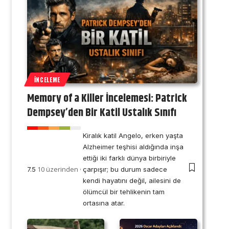
İNCELEME
Memory of a Killer İncelemesi: Patrick
Dempsey’den Bir Katil Ustalık Sınıfı
Kiralık katil Angelo, erken yaşta
Alzheimer teşhisi aldığında inşa
ettiği iki farklı dünya birbiriyle
10 üzerinden
7.5
çarpışır; bu durum sadece
kendi hayatını değil, ailesini de
ölümcül bir tehlikenin tam
ortasına atar.