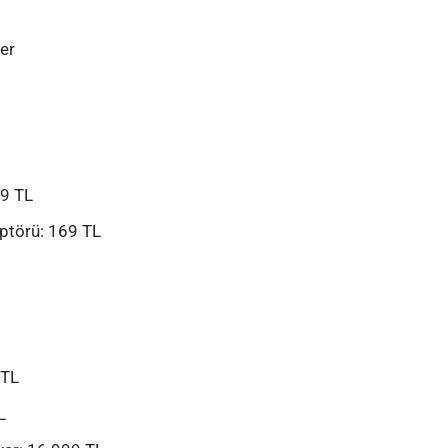
ler
69 TL
ptörü
: 169 TL
 TL
L