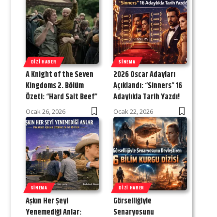
DIZI HABER
SINEMA
A Knight of the Seven
2026 Oscar Adayları
Kingdoms 2. Bölüm
Açıklandı: “Sinners” 16
Özeti: “Hard Salt Beef”
Adaylıkla Tarih Yazdı!
Ocak 26, 2026
Ocak 22, 2026
SINEMA
DIZI HABER
Aşkın Her Şeyi
Görselliğiyle
Yenemediği Anlar:
Senaryosunu