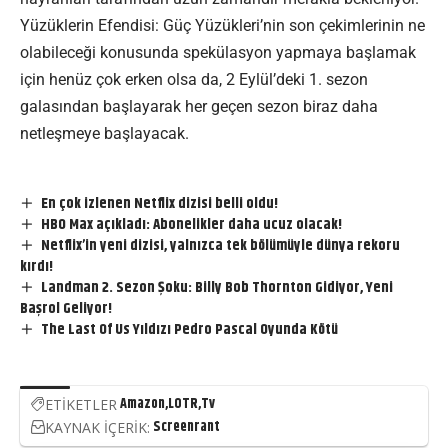
Yüzüklerin Efendisi: Güç Yüzükleri’nin son çekimlerinin ne
olabileceği konusunda spekülasyon yapmaya başlamak
için henüz çok erken olsa da, 2 Eylül’deki 1. sezon
galasından başlayarak her geçen sezon biraz daha
netleşmeye başlayacak.
En çok izlenen Netflix dizisi belli oldu!
HBO Max açıkladı: Abonelikler daha ucuz olacak!
Netflix’in yeni dizisi, yalnızca tek bölümüyle dünya rekoru
kırdı!
Landman 2. Sezon Şoku: Billy Bob Thornton Gidiyor, Yeni
Başrol Geliyor!
The Last Of Us Yıldızı Pedro Pascal Oyunda Kötü
Amazon
LOTR
Tv
ETİKETLER
Screenrant
KAYNAK İÇERİK: