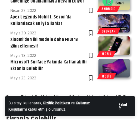
Güvenliğe Odaklanmaya Devam Ediyor
ANDROID
Nisan 27, 2022
Apex Legends Mobil 1. Sezon’da
Kullanılacak En İyi Silahlar
OYUNLAR
Mayıs 30, 2022
Xiaomi’den iki modele daha MIUI 13
güncellemesi!
MOBIL
Mayıs 13, 2022
Microsoft Surface Yakında Katlanabilir
Ekranla Gelebilir
MOBIL
Mayıs 23, 2022
Begza
»
Teknoloji
»
Mobil
»
Microsoft Surface Yakında Katlanabilir Ekranla Gelebilir
Bu siteyi kullanarak,
Gizlilik Politikası
ve
Kullanım
Kabul
Microsoft Surface Yakında Katlanabilir
Et
Koşulları
'nı kabul etmiş olursunuz.
Ekranla Gelebilir
Kapaklı katlanabilir tasarımlar artık piyasayı