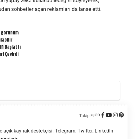
in yapay zeka kullanabileceğini söyleyerek,
dan sohbetler açan reklamları da lanse etti.
ni görünüm
labilir
fi Başlattı
ri Çevirdi
Takip Et
 açık kaynak destekçisi. Telegram, Twitter, LinkedIn
 gönderin.