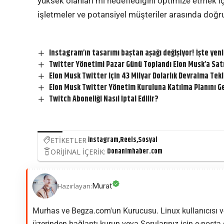
yüksek olanları mı hedeflediğini optimize etmek iç
işletmeler ve potansiyel müşteriler arasında doğru
Instagram’ın tasarımı baştan aşağı değişiyor! İşte ye
Twitter Yönetimi Pazar Günü Toplandı Elon Musk’a Satı
Elon Musk Twitter için 43 Milyar Dolarlık Devralma Tekli
Elon Musk Twitter Yönetim Kuruluna Katılma Planını Ge
Twitch Aboneliği Nasıl İptal Edilir?
İnstagram
Reels
Sosyal
ETİKETLER
Donanimhaber.com
ORİJİNAL İÇERİK:
Murat
Hazırlayan:
Murhas ve Begza.com'un Kurucusu. Linux kullanıcısı ve
üzerinden bağlantı kurun veya Sorularınız için e-posta