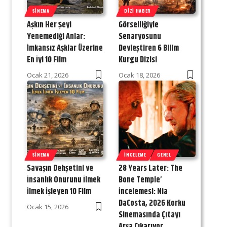
SINEMA
DIZI HABER
Aşkın Her Şeyi
Görselliğiyle
Yenemediği Anlar:
Senaryosunu
İmkansız Aşklar Üzerine
Devleştiren 6 Bilim
En İyi 10 Film
Kurgu Dizisi
Ocak 21, 2026
Ocak 18, 2026
SINEMA
İNCELEME
GENEL
Savaşın Dehşetini ve
28 Years Later: The
İnsanlık Onurunu İlmek
Bone Temple’
İlmek İşleyen 10 Film
İncelemesi: Nia
DaCosta, 2026 Korku
Ocak 15, 2026
Sinemasında Çıtayı
Arşa Çıkarıyor