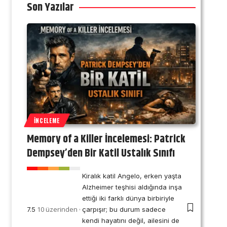
Son Yazılar
İNCELEME
Memory of a Killer İncelemesi: Patrick
Dempsey’den Bir Katil Ustalık Sınıfı
Kiralık katil Angelo, erken yaşta
Alzheimer teşhisi aldığında inşa
ettiği iki farklı dünya birbiriyle
10 üzerinden
7.5
çarpışır; bu durum sadece
kendi hayatını değil, ailesini de