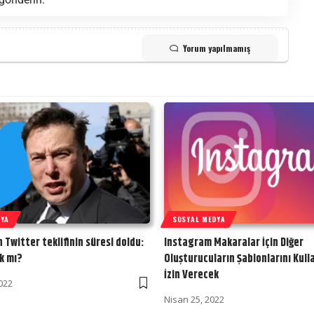
Yorum yapılmamış
DYA
SOSYAL MEDYA
n Twitter teklifinin süresi doldu:
Instagram Makaralar İçin Diğer
k mı?
Oluşturucuların Şablonlarını Kul
İzin Verecek
022
Nisan 25, 2022