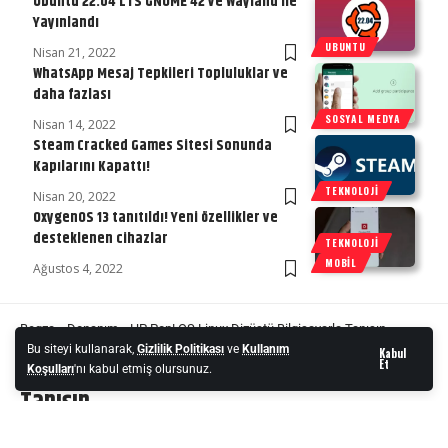
Ubuntu 22.04 LTS GNOME 42 ve Wayland ile
Yayınlandı
UBUNTU
Nisan 21, 2022
WhatsApp Mesaj Tepkileri Topluluklar ve
daha fazlası
SOSYAL MEDYA
Nisan 14, 2022
Steam Cracked Games Sitesi Sonunda
Kapılarını Kapattı!
TEKNOLOJI
Nisan 20, 2022
OxygenOS 13 tanıtıldı! Yeni özellikler ve
desteklenen cihazlar
TEKNOLOJI
MOBIL
Ağustos 4, 2022
Begza
»
Donanım
»
HP Pop! OS Linux Dizüstü Bilgisayarla Tanışın
Bu siteyi kullanarak,
Gizlilik Politikası
ve
Kullanım
Kabul
HP Pop! OS Linux Dizüstü Bilgisayarla
Et
Koşulları
'nı kabul etmiş olursunuz.
Tanışın
HP neredeyse tüm bütçelere uygun geniş