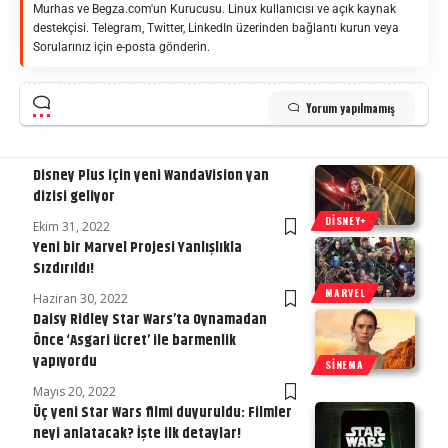
Murhas ve Begza.com'un Kurucusu. Linux kullanıcısı ve açık kaynak
destekçisi. Telegram, Twitter, LinkedIn üzerinden bağlantı kurun veya
Sorularınız için e-posta gönderin.
Yorum yapılmamış
Disney Plus için yeni WandaVision yan
dizisi geliyor
DISNEY+
Ekim 31, 2022
Yeni bir Marvel Projesi Yanlışlıkla
Sızdırıldı!
MARVEL
Haziran 30, 2022
Daisy Ridley Star Wars’ta Oynamadan
Önce ‘Asgari ücret’ ile barmenlik
yapıyordu
SINEMA
Mayıs 20, 2022
Üç yeni Star Wars filmi duyuruldu: Filmler
neyi anlatacak? İşte ilk detaylar!