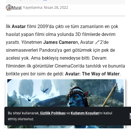
Yayınlanma: Nisan 28, 2022
Murat
İlk
Avatar
filmi 2009’da çıktı ve tüm zamanların en çok
hasılat yapan filmi olma yolunda 3D filmlerde devrim
yarattı. Yönetmen
James Camero
n,
Avatar
2’de
sinemaseverleri Pandora’ya geri götürmek için pek de
acelesi yok. Ama bekleyiş neredeyse bitti. Devam
filminden ilk görüntüler CinemaCon’da tanıtıldı ve bununla
birlikte yeni bir isim de geldi:
Avatar: The Way of Water
.
Bu siteyi kullanarak,
Gizlilik Politikası
ve
Kullanım Koşulları
'nı kabul
E
etmiş olursunuz.