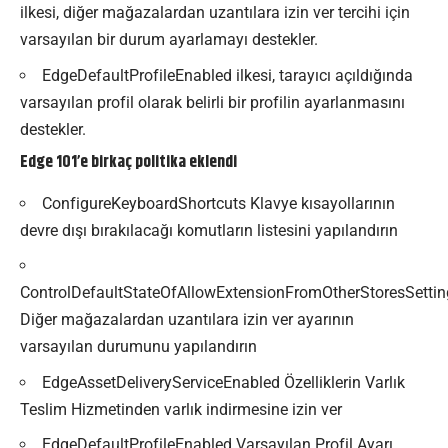
ilkesi, diğer mağazalardan uzantılara izin ver tercihi için
varsayılan bir durum ayarlamayı destekler.
EdgeDefaultProfileEnabled ilkesi, tarayıcı açıldığında
varsayılan profil olarak belirli bir profilin ayarlanmasını
destekler.
Edge 101’e birkaç politika eklendi
ConfigureKeyboardShortcuts Klavye kısayollarının
devre dışı bırakılacağı komutların listesini yapılandırın
ControlDefaultStateOfAllowExtensionFromOtherStoresSetti
Diğer mağazalardan uzantılara izin ver ayarının
varsayılan durumunu yapılandırın
EdgeAssetDeliveryServiceEnabled Özelliklerin Varlık
Teslim Hizmetinden varlık indirmesine izin ver
EdgeDefaultProfileEnabled Varsayılan Profil Ayarı