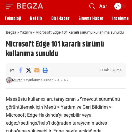
Aa
Teknoloji
Netflix
Dizi Haber
Sinema Haber
İnceleme
Begza
»
Yazılım
»
Microsoft Edge 101 kararlı sürümü kullanıma sunuldu
Microsoft Edge 101 kararlı sürümü
kullanıma sunuldu
2 Dak Okuma
Yayınlanma: Nisan 29, 2022
Murat
Masaüstü kullanıcıları,
tarayıcının
mevcut sürümünü
görüntülemek için Menü > Yardım ve Geri Bildirim >
Microsoft Edge Hakkında’yı seçebilir veya
edge://settings/help’i doğrudan tarayıcının adres
çubuğuna yükleyebilir. Edge, sayfa açıldığında