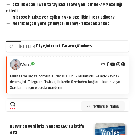
Gizlilik odaklı web tarayıcısı Brave yeni bir De-AMP özelliği
ekledi
Microsoft Edge Yerleşik Bir VPN Özelliğini Test Ediyor?
Netflix hiçbir yere gitmiyor: Disney+’ı üzecek anket
Edge
İnternet
Tarayıcı
Windows
ETİKETLER
Murat
Murhas ve Begza.com'un Kurucusu. Linux kullanıcısı ve açık kaynak
destekçisi. Telegram, Twitter, LinkedIn üzerinden bağlantı kurun veya
Sorularınız için e-posta gönderin.
Yorum yapılmamış
Rusya’da yeni kriz: Yandex CEO’su istifa
etti