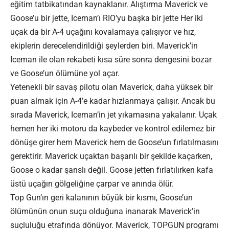
eğitim tatbikatından kaynaklanır. Alıştırma Maverick ve
Goose’u bir jette, Iceman’ı RIO’yu başka bir jette Her iki
uçak da bir A-4 uçağını kovalamaya çalışıyor ve hız,
ekiplerin derecelendirildiği şeylerden biri. Maverick’in
Iceman ile olan rekabeti kısa süre sonra dengesini bozar
ve Goose’un ölümüne yol açar.
Yetenekli bir savaş pilotu olan Maverick, daha yüksek bir
puan almak için A-4’e kadar hızlanmaya çalışır. Ancak bu
sırada Maverick, Iceman’in jet yıkamasına yakalanır. Uçak
hemen her iki motoru da kaybeder ve kontrol edilemez bir
dönüşe girer hem Maverick hem de Goose’un fırlatılmasını
gerektirir. Maverick uçaktan başarılı bir şekilde kaçarken,
Goose o kadar şanslı değil. Goose jetten fırlatılırken kafa
üstü uçağın gölgeliğine çarpar ve anında ölür.
Top Gun’ın geri kalanının büyük bir kısmı, Goose’un
ölümünün onun suçu olduğuna inanarak Maverick’in
suçluluğu etrafında dönüyor. Maverick, TOPGUN programı