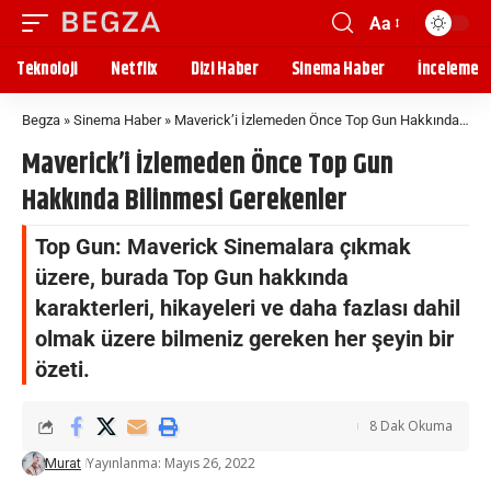
Aa
Teknoloji
Netflix
Dizi Haber
Sinema Haber
İnceleme
Begza
»
Sinema Haber
»
Maverick’i İzlemeden Önce Top Gun Hakkında Bilinmesi Gerekenler
Maverick’i İzlemeden Önce Top Gun
Hakkında Bilinmesi Gerekenler
Top Gun: Maverick Sinemalara çıkmak
üzere, burada Top Gun hakkında
karakterleri, hikayeleri ve daha fazlası dahil
olmak üzere bilmeniz gereken her şeyin bir
özeti.
8 Dak Okuma
Yayınlanma: Mayıs 26, 2022
Murat