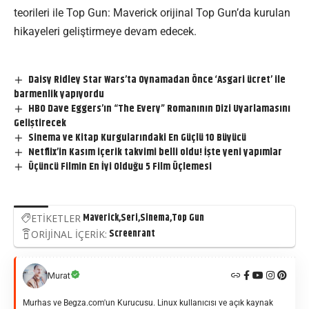
teorileri ile Top Gun: Maverick orijinal Top Gun’da kurulan
hikayeleri geliştirmeye devam edecek.
Daisy Ridley Star Wars’ta Oynamadan Önce ‘Asgari ücret’ ile
barmenlik yapıyordu
HBO Dave Eggers’ın “The Every” Romanının Dizi Uyarlamasını
Geliştirecek
Sinema ve Kitap Kurgularındaki En Güçlü 10 Büyücü
Netflix’in Kasım içerik takvimi belli oldu! İşte yeni yapımlar
Üçüncü Filmin En İyi Olduğu 5 Film Üçlemesi
Maverick
Seri
Sinema
Top Gun
ETİKETLER
Screenrant
ORİJİNAL İÇERİK:
Murat
Murhas ve Begza.com'un Kurucusu. Linux kullanıcısı ve açık kaynak