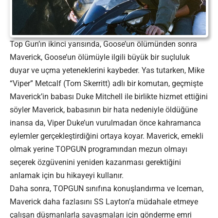
Top Gun’ın ikinci yarısında, Goose’un ölümünden sonra
Maverick, Goose’un ölümüyle ilgili büyük bir suçluluk
duyar ve uçma yeteneklerini kaybeder. Yas tutarken, Mike
“Viper” Metcalf (Tom Skerritt) adlı bir komutan, geçmişte
Maverick’in babası Duke Mitchell ile birlikte hizmet ettiğini
söyler Maverick, babasının bir hata nedeniyle öldüğüne
inansa da, Viper Duke’un vurulmadan önce kahramanca
eylemler gerçekleştirdiğini ortaya koyar. Maverick, emekli
olmak yerine TOPGUN programından mezun olmayı
seçerek özgüvenini yeniden kazanması gerektiğini
anlamak için bu hikayeyi kullanır.
Daha sonra, TOPGUN sınıfına konuşlandırma ve Iceman,
Maverick daha fazlasını SS Layton’a müdahale etmeye
çalışan düşmanlarla savaşmaları için gönderme emri