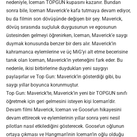
nedeniyle, Iceman TOPGUN kupasını kazanır. Bundan
sonra bile, Iceman Maverick’e kafa tutmaya devam ediyor,
bu da filmin son dövüşünde değişen bir şey. Maverick,
dövüş sırasında suçluluk duygusunun ve egosunun
üstesinden gelmeyi öğrenirken, Iceman, Maverick’e saygı
duymak konusunda benzer bir ders alır. Maverick’in
kahramanca eylemlerine ve üç MiG’yi alt etme becerisine
tanık olan Iceman, Maverick’in yeteneğini fark eder. Bu
nedenle, ikisi birbirlerine duydukları yeni saygıyı
paylaşırlar ve Top Gun: Maverick’in gösterdiği gibi, bu
saygı yıllar boyunca korunmuştur.
Top Gun: Maverick’te, Maverick’in yeni bir TOPGUN sınıfı
öğretmek için geri gelmesini isteyen kişi Iceman’dir.
Devam filmi Maverick, Iceman ve Goose’un hikayesini
devam ettirecek ve eylemlerinin yıllar sonra yeni nesil
pilotları nasıl etkilediğini gösterecek. Goose’un oğlunun
ortaya çıkması ve Hangman’inin Iceman’in oğlu olduğu