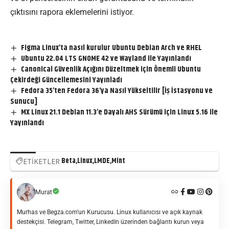
çıktısını rapora eklemelerini istiyor.
Figma Linux’ta nasıl kurulur Ubuntu Debian Arch ve RHEL
Ubuntu 22.04 LTS GNOME 42 ve Wayland ile Yayınlandı
Canonical Güvenlik Açığını Düzeltmek için Önemli Ubuntu
Çekirdeği Güncellemesini Yayınladı
Fedora 35’ten Fedora 36’ya Nasıl Yükseltilir [İş İstasyonu ve
Sunucu]
MX Linux 21.1 Debian 11.3’e Dayalı AHS Sürümü için Linux 5.16 ile
Yayınlandı
Beta
Linux
LMDE
Mint
ETİKETLER
Murat
Murhas ve Begza.com'un Kurucusu. Linux kullanıcısı ve açık kaynak
destekçisi. Telegram, Twitter, LinkedIn üzerinden bağlantı kurun veya