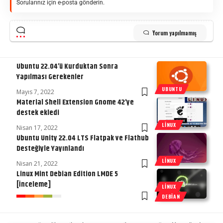
Sorularınız için e-posta gönderin.
Yorum yapılmamış
Ubuntu 22.04’ü Kurduktan Sonra
Yapılması Gerekenler
UBUNTU
Mayıs 7, 2022
Material Shell Extension Gnome 42’ye
destek ekledi
LINUX
Nisan 17, 2022
Ubuntu Unity 22.04 LTS Flatpak ve Flathub
Desteğiyle Yayınlandı
LINUX
Nisan 21, 2022
Linux Mint Debian Edition LMDE 5
[İnceleme]
LINUX
DEBIAN