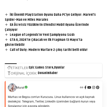
İki Önemli PlayStation Oyunu Daha PC’ye Geliyor: Marvel’s
Spider-Man ve Miles Morales
EA Ücretsiz Yüzüklerin Efendisi Mobil Oyunu Üzerinde
Çalışıyor
League of Legends’ın Yeni Şampiyonu Sızdı
GTA 6, 2024’te Çıkacak ve ilk Fragman 13 Mayıs’ta
gösterilebilir
Call of Duty: Modern Warfare 2 çıkış tarihi belli oldu!
Epic Games Store
Oyunlar
ETİKETLER
Donanimhaber
ORİJİNAL İÇERİK:
Murat
Murhas ve Begza.com'un Kurucusu. Linux kullanıcısı ve açık kaynak
destekçisi. Telegram, Twitter, LinkedIn üzerinden bağlantı kurun veya
Sorularınız için e-posta gönderin.