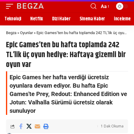
Aa
Teknoloji
Netflix
Dizi Haber
Sinema Haber
İnceleme
Begza
»
Oyunlar
»
Epic Games’ten bu hafta toplamda 242 TL’lik üç oyun hediye: Haftaya gizemli bir oyun var
Epic Games’ten bu hafta toplamda 242
TL’lik üç oyun hediye: Haftaya gizemli bir
oyun var
Epic Games her hafta verdiği ücretsiz
oyunlara devam ediyor. Bu hafta Epic
Games'te Prey, Redout: Enhanced Edition ve
Jotun: Valhalla Sürümü ücretsiz olarak
sunuluyor
1 Dak Okuma