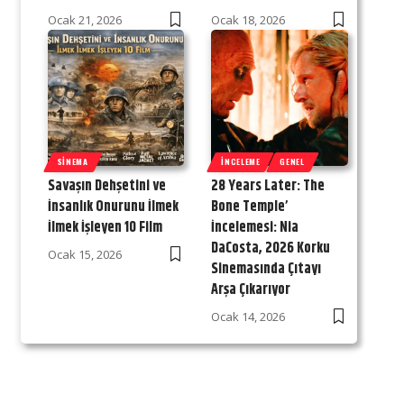
Ocak 21, 2026
Ocak 18, 2026
SINEMA
İNCELEME
GENEL
Savaşın Dehşetini ve
28 Years Later: The
İnsanlık Onurunu İlmek
Bone Temple’
İlmek İşleyen 10 Film
İncelemesi: Nia
DaCosta, 2026 Korku
Ocak 15, 2026
Sinemasında Çıtayı
Arşa Çıkarıyor
Ocak 14, 2026