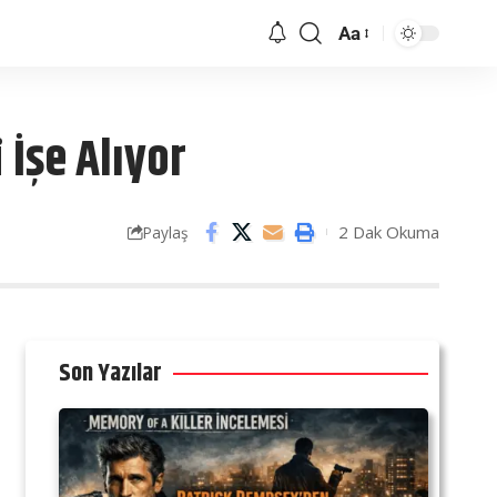
Aa
 İşe Alıyor
2 Dak Okuma
Paylaş
Son Yazılar