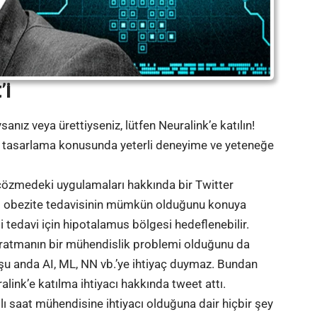
’i
sanız veya ürettiyseniz, lütfen Neuralink’e katılın!
ler tasarlama konusunda yeterli deneyime ve yeteneğe
 çözmedeki uygulamaları hakkında bir Twitter
bid obezite tedavisinin mümkün olduğunu konuya
li tedavi için hipotalamus bölgesi hedeflenebilir.
 yaratmanın bir mühendislik problemi olduğunu da
e şu anda AI, ML, NN vb.’ye ihtiyaç duymaz. Bundan
link’e katılma ihtiyacı hakkında tweet attı.
ıllı saat mühendisine ihtiyacı olduğuna dair hiçbir şey