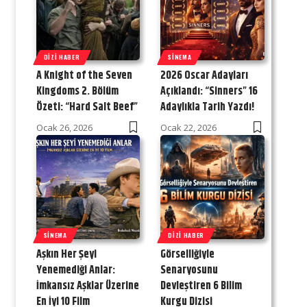
DIZI HABER
SINEMA
A Knight of the Seven
2026 Oscar Adayları
Kingdoms 2. Bölüm
Açıklandı: “Sinners” 16
Özeti: “Hard Salt Beef”
Adaylıkla Tarih Yazdı!
Ocak 26, 2026
Ocak 22, 2026
SINEMA
DIZI HABER
Aşkın Her Şeyi
Görselliğiyle
Yenemediği Anlar:
Senaryosunu
İmkansız Aşklar Üzerine
Devleştiren 6 Bilim
En İyi 10 Film
Kurgu Dizisi