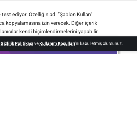
 test ediyor. Özelliğin adı “Şablon Kullan”.
ayca kopyalamasına izin verecek. Diğer içerik
lanıcılar kendi biçimlendirmelerini yapabilir.
,
Gizlilik Politikası
ve
Kullanım Koşulları
'nı kabul etmiş olursunuz.