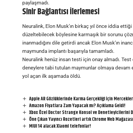
paylaşmadı.
Sinir Bağlantısı İlerlemesi
Neuralink, Elon Musk’ın birkaç yıl önce iddia ettiği
düzeltebilecek böylesine karmaşık bir sorunu çö
inanmadığını dile getirdi ancak Elon Musk’ın inancı
maymunda implantı başarıyla tamamladı.
Neuralink henüz insan testi için onay almadı. Test
deneylere tabi tutulan maymunlar olmaya devam e
yol açan ilk aşamada öldü.
Apple AR Gözlüklerinde Karma Gerçekliği İçin Mercekler 
Amazon Fiyatlara Zam Yapacak mı? Açıklama Geldi!
Xbox Özel Doctor Strange Konsol ve Denetleyicilerini 
Öne Çıkan Yayıncı Rozetleri artık Chrome Web Mağazası
MIUI 14 alacak Xiaomi telefonlar!