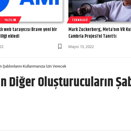
YAZILIM
TEKNOLOJI
klı web tarayıcısı Brave yeni bir
Mark Zuckerberg, Meta’nın VR Kul
liği ekledi
Cambria Projesi’ni Tanıttı
22
Mayıs 13, 2022
n Şablonlarını Kullanmanıza İzin Verecek
n Diğer Oluşturucuların Şa