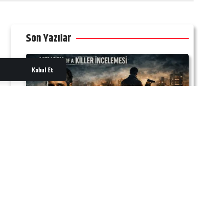
Son Yazılar
Kabul Et
İNCELEME
Memory of a Killer İncelemesi: Patrick
Dempsey’den Bir Katil Ustalık Sınıfı
Kiralık katil Angelo, erken yaşta
Alzheimer teşhisi aldığında inşa