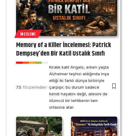
İNCELEME
Memory of a Killer İncelemesi: Patrick
Dempsey’den Bir Katil Ustalık Sınıfı
Kiralık katil Angelo, erken yaşta
Alzheimer teşhisi aldığında inşa
ettiği iki farklı dünya birbiriyle
10 üzerinden
7.5
çarpışır; bu durum sadece
kendi hayatını değil, ailesini de
ölümcül bir tehlikenin tam
ortasına atar.