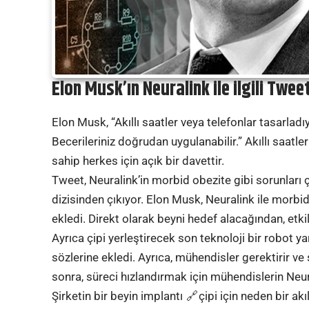
Elon Musk’ın Neuralink ile ilgili Tweet
Elon Musk, “Akıllı saatler veya telefonlar tasarladıy
Becerileriniz doğrudan uygulanabilir.” Akıllı saat
sahip herkes için açık bir davettir.
Tweet, Neuralink’in morbid obezite gibi sorunları
dizisinden çıkıyor. Elon Musk, Neuralink ile mor
ekledi. Direkt olarak beyni hedef alacağından, etki
Ayrıca çipi yerleştirecek son teknoloji bir robot
sözlerine ekledi. Ayrıca, mühendisler gerektirir v
sonra, süreci hızlandırmak için mühendislerin Neura
Şirketin bir beyin
implantı
çipi için neden bir ak