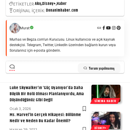
Akış
Disney+
Haber
ETİKETLER
Donanimhaber.com
ORİJİNAL İÇERİK:
Murat
Murhas ve Begza.com'un Kurucusu. Linux kullanıcısı ve açık kaynak
destekçisi. Telegram, Twitter, LinkedIn üzerinden bağlantı kurun veya
Sorularınız için e-posta gönderin.
Yorum yapılmamış
Luke Skywalker’ın ‘Güç Uyanıyor’da Daha
Büyük Bir Rolü Olması Planlanıyordu, Ama
Düşündüğünüz Gibi Değil
SINEMA HABER
Ocak 3, 2026
Ms. Marvel’in Gerçek Hikayesi: Bölünme
Nedir ve Neden Bu Kadar Önemli?
DISNEY+
Haziran 29, 2022