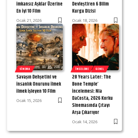
İmkansız Aşklar Üzerine
Devleştiren 6 Bilim
En İyi 10 Film
Kurgu Dizisi
Ocak 21, 2026
Ocak 18, 2026
SINEMA
İNCELEME
GENEL
Savaşın Dehşetini ve
28 Years Later: The
İnsanlık Onurunu İlmek
Bone Temple’
İlmek İşleyen 10 Film
İncelemesi: Nia
DaCosta, 2026 Korku
Ocak 15, 2026
Sinemasında Çıtayı
Arşa Çıkarıyor
Ocak 14, 2026