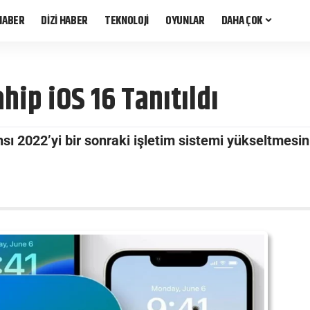
HABER
DİZİ HABER
TEKNOLOJİ
OYUNLAR
DAHA ÇOK
ip iOS 16 Tanıtıldı
ı 2022’yi bir sonraki işletim sistemi yükseltmesini