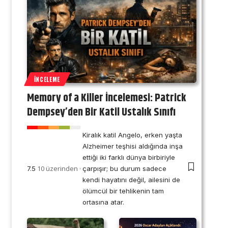
İNCELEME
Memory of a Killer İncelemesi: Patrick
Dempsey’den Bir Katil Ustalık Sınıfı
Kiralık katil Angelo, erken yaşta
Alzheimer teşhisi aldığında inşa
ettiği iki farklı dünya birbiriyle
10 üzerinden
7.5
çarpışır; bu durum sadece
kendi hayatını değil, ailesini de
ölümcül bir tehlikenin tam
ortasına atar.