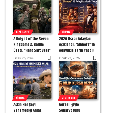
DIZI HABER
SINEMA
A Knight of the Seven
2026 Oscar Adayları
Kingdoms 2. Bölüm
Açıklandı: “Sinners” 16
Özeti: “Hard Salt Beef”
Adaylıkla Tarih Yazdı!
Ocak 26, 2026
Ocak 22, 2026
SINEMA
DIZI HABER
Aşkın Her Şeyi
Görselliğiyle
Yenemediği Anlar:
Senaryosunu